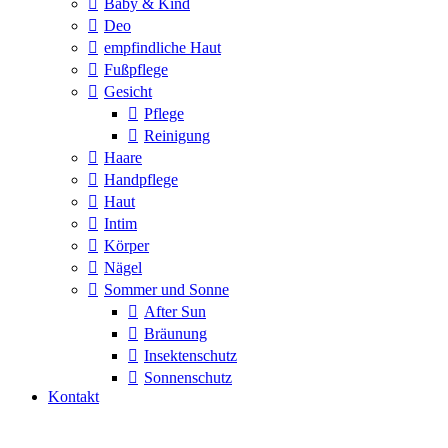
Baby & Kind
Deo
empfindliche Haut
Fußpflege
Gesicht
Pflege
Reinigung
Haare
Handpflege
Haut
Intim
Körper
Nägel
Sommer und Sonne
After Sun
Bräunung
Insektenschutz
Sonnenschutz
Kontakt