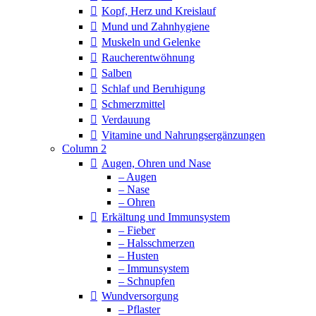
Kopf, Herz und Kreislauf
Mund und Zahnhygiene
Muskeln und Gelenke
Raucherentwöhnung
Salben
Schlaf und Beruhigung
Schmerzmittel
Verdauung
Vitamine und Nahrungsergänzungen
Column 2
Augen, Ohren und Nase
– Augen
– Nase
– Ohren
Erkältung und Immunsystem
– Fieber
– Halsschmerzen
– Husten
– Immunsystem
– Schnupfen
Wundversorgung
– Pflaster