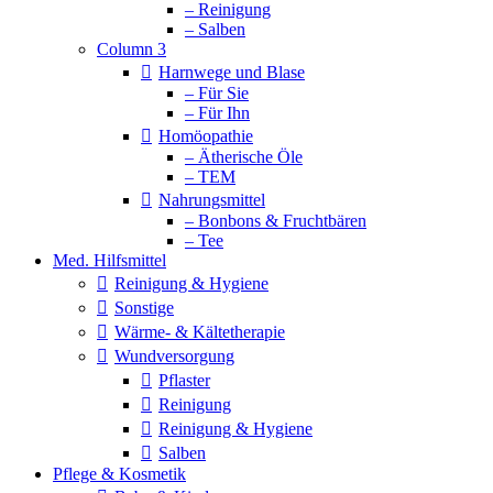
– Reinigung
– Salben
Column 3
Harnwege und Blase
– Für Sie
– Für Ihn
Homöopathie
– Ätherische Öle
– TEM
Nahrungsmittel
– Bonbons & Fruchtbären
– Tee
Med. Hilfsmittel
Reinigung & Hygiene
Sonstige
Wärme- & Kältetherapie
Wundversorgung
Pflaster
Reinigung
Reinigung & Hygiene
Salben
Pflege & Kosmetik