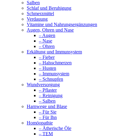
Salben
Schlaf und Beruhigung
Schmerzmittel
Verdauung
Vitamine und Nahrungsergänzungen
Augen, Ohren und Nase
– Augen
– Nase
– Ohren
Erkältung und Immunsystem
– Fieber
– Halsschmerzen
– Husten
– Immunsystem
– Schnupfen
Wundversorgung
– Pflaster
– Reinigung
– Salben
Harnwege und Blase
– Für Sie
– Für Ihn
Homöopathie
– Ätherische Öle
– TEM