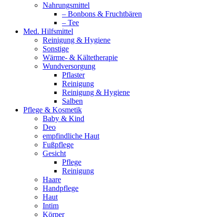
Nahrungsmittel
– Bonbons & Fruchtbären
– Tee
Med. Hilfsmittel
Reinigung & Hygiene
Sonstige
Wärme- & Kältetherapie
Wundversorgung
Pflaster
Reinigung
Reinigung & Hygiene
Salben
Pflege & Kosmetik
Baby & Kind
Deo
empfindliche Haut
Fußpflege
Gesicht
Pflege
Reinigung
Haare
Handpflege
Haut
Intim
Körper