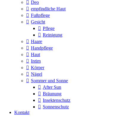
Deo
empfindliche Haut
Fußpflege
Gesicht
Pflege
Reinigung
Haare
Handpflege
Haut
Intim
Körper
Nägel
Sommer und Sonne
After Sun
Bräunung
Insektenschutz
Sonnenschutz
Kontakt