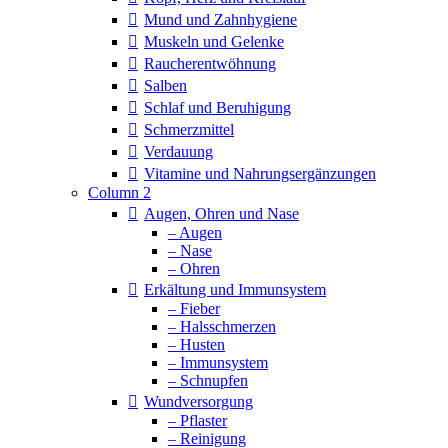
Mund und Zahnhygiene
Muskeln und Gelenke
Raucherentwöhnung
Salben
Schlaf und Beruhigung
Schmerzmittel
Verdauung
Vitamine und Nahrungsergänzungen
Column 2
Augen, Ohren und Nase
– Augen
– Nase
– Ohren
Erkältung und Immunsystem
– Fieber
– Halsschmerzen
– Husten
– Immunsystem
– Schnupfen
Wundversorgung
– Pflaster
– Reinigung