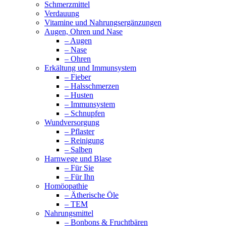
Schmerzmittel
Verdauung
Vitamine und Nahrungsergänzungen
Augen, Ohren und Nase
– Augen
– Nase
– Ohren
Erkältung und Immunsystem
– Fieber
– Halsschmerzen
– Husten
– Immunsystem
– Schnupfen
Wundversorgung
– Pflaster
– Reinigung
– Salben
Harnwege und Blase
– Für Sie
– Für Ihn
Homöopathie
– Ätherische Öle
– TEM
Nahrungsmittel
– Bonbons & Fruchtbären