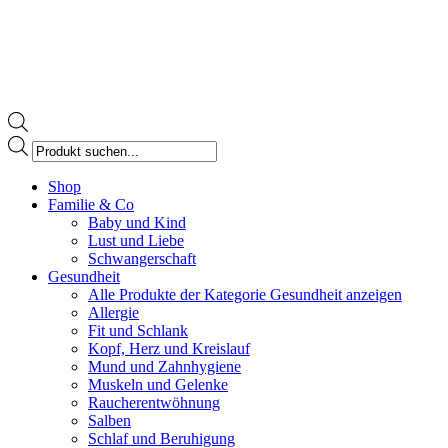
Products
search
Facebook
Shop
page
Familie & Co
opens
Baby und Kind
in
Lust und Liebe
new
Schwangerschaft
window
Gesundheit
Alle Produkte der Kategorie Gesundheit anzeigen
Allergie
Fit und Schlank
Kopf, Herz und Kreislauf
Mund und Zahnhygiene
Muskeln und Gelenke
Raucherentwöhnung
Salben
Schlaf und Beruhigung