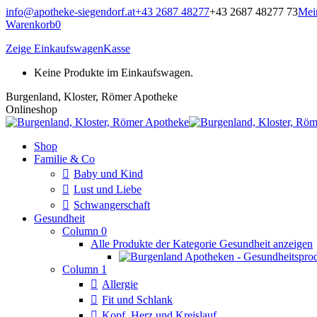
Zum
info@apotheke-siegendorf.at
+43 2687 48277
+43 2687 48277 73
Mei
Inhalt
Warenkorb
0
springen
Zeige Einkaufswagen
Kasse
Keine Produkte im Einkaufswagen.
Burgenland, Kloster, Römer Apotheke
Onlineshop
Shop
Familie & Co
Baby und Kind
Lust und Liebe
Schwangerschaft
Gesundheit
Column 0
Alle Produkte der Kategorie Gesundheit anzeigen
Column 1
Allergie
Fit und Schlank
Kopf, Herz und Kreislauf