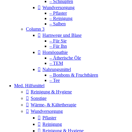
– Schnupfen
Wundversorgung
– Pflaster
– Reinigung
– Salben
Column 3
Harnwege und Blase
– Für Sie
– Für Ihn
Homöopathie
– Ätherische Öle
– TEM
Nahrungsmittel
– Bonbons & Fruchtbären
– Tee
Med. Hilfsmittel
Reinigung & Hygiene
Sonstige
Wärme- & Kältetherapie
Wundversorgung
Pflaster
Reinigung
Reinigung & Hygiene