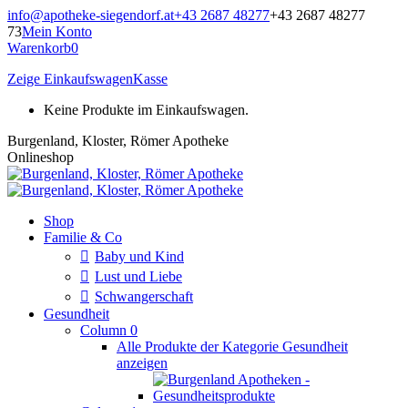
Zum
info@apotheke-siegendorf.at
+43 2687 48277
+43 2687 48277
Inhalt
73
Mein Konto
springen
Warenkorb
0
Zeige Einkaufswagen
Kasse
Keine Produkte im Einkaufswagen.
Burgenland, Kloster, Römer Apotheke
Onlineshop
Shop
Familie & Co
Baby und Kind
Lust und Liebe
Schwangerschaft
Gesundheit
Column 0
Alle Produkte der Kategorie Gesundheit
anzeigen