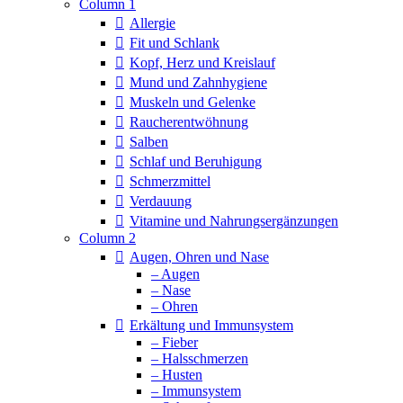
Column 1
Allergie
Fit und Schlank
Kopf, Herz und Kreislauf
Mund und Zahnhygiene
Muskeln und Gelenke
Raucherentwöhnung
Salben
Schlaf und Beruhigung
Schmerzmittel
Verdauung
Vitamine und Nahrungsergänzungen
Column 2
Augen, Ohren und Nase
– Augen
– Nase
– Ohren
Erkältung und Immunsystem
– Fieber
– Halsschmerzen
– Husten
– Immunsystem