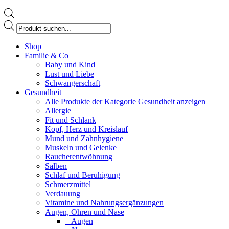
Products
search
Facebook
Shop
page
Familie & Co
opens
Baby und Kind
in
Lust und Liebe
new
Schwangerschaft
window
Gesundheit
Alle Produkte der Kategorie Gesundheit anzeigen
Allergie
Fit und Schlank
Kopf, Herz und Kreislauf
Mund und Zahnhygiene
Muskeln und Gelenke
Raucherentwöhnung
Salben
Schlaf und Beruhigung
Schmerzmittel
Verdauung
Vitamine und Nahrungsergänzungen
Augen, Ohren und Nase
– Augen