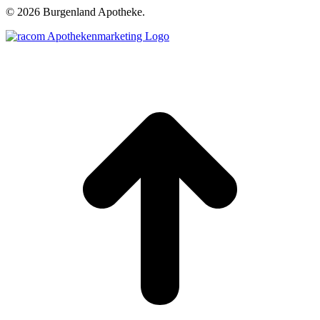
©
2026 Burgenland Apotheke.
t
T