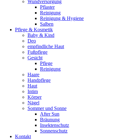
Wundversorgung
Pflaster
Reinigung
Reinigung & Hygiene
Salben
Pflege & Kosmetik
Baby & Kind
Deo
empfindliche Haut
Fußpflege
Gesicht
Pflege
Reinigung
Haare
Handpflege
Haut
Intim
Körper
Nägel
Sommer und Sonne
After Sun
Bräunung
Insektenschutz
Sonnenschutz
Kontakt