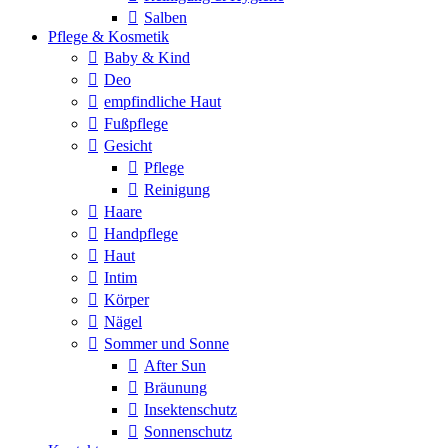
Salben
Pflege & Kosmetik
Baby & Kind
Deo
empfindliche Haut
Fußpflege
Gesicht
Pflege
Reinigung
Haare
Handpflege
Haut
Intim
Körper
Nägel
Sommer und Sonne
After Sun
Bräunung
Insektenschutz
Sonnenschutz