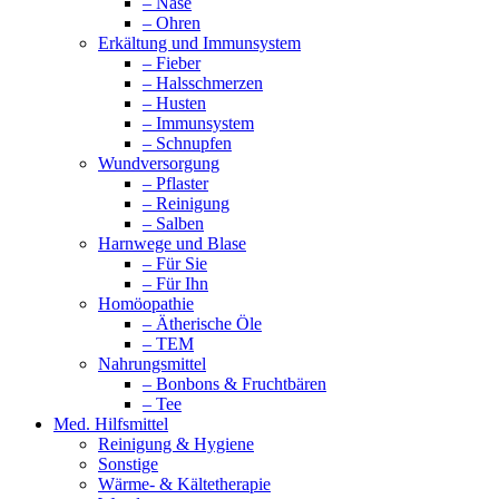
– Nase
– Ohren
Erkältung und Immunsystem
– Fieber
– Halsschmerzen
– Husten
– Immunsystem
– Schnupfen
Wundversorgung
– Pflaster
– Reinigung
– Salben
Harnwege und Blase
– Für Sie
– Für Ihn
Homöopathie
– Ätherische Öle
– TEM
Nahrungsmittel
– Bonbons & Fruchtbären
– Tee
Med. Hilfsmittel
Reinigung & Hygiene
Sonstige
Wärme- & Kältetherapie