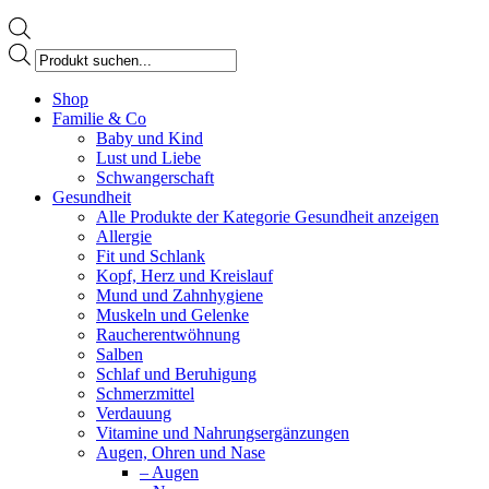
Products
search
Facebook
Shop
page
Familie & Co
opens
Baby und Kind
in
Lust und Liebe
new
Schwangerschaft
window
Gesundheit
Alle Produkte der Kategorie Gesundheit anzeigen
Allergie
Fit und Schlank
Kopf, Herz und Kreislauf
Mund und Zahnhygiene
Muskeln und Gelenke
Raucherentwöhnung
Salben
Schlaf und Beruhigung
Schmerzmittel
Verdauung
Vitamine und Nahrungsergänzungen
Augen, Ohren und Nase
– Augen