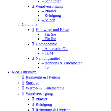
– Schnupfen
Wundversorgung
– Pflaster
– Reinigung
– Salben
Column 3
Harnwege und Blase
– Für Sie
– Für Ihn
Homöopathie
– Ätherische Öle
– TEM
Nahrungsmittel
– Bonbons & Fruchtbären
– Tee
Med. Hilfsmittel
Reinigung & Hygiene
Sonstige
Wärme- & Kältetherapie
Wundversorgung
Pflaster
Reinigung
Reinigung & Hygiene