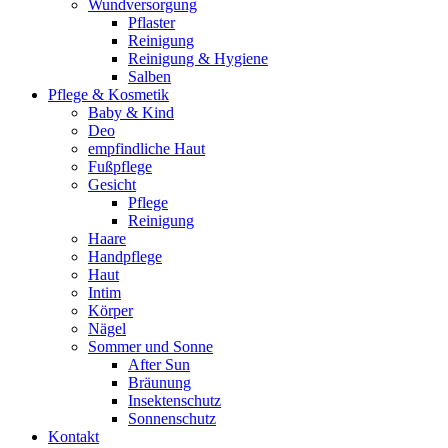
Wundversorgung
Pflaster
Reinigung
Reinigung & Hygiene
Salben
Pflege & Kosmetik
Baby & Kind
Deo
empfindliche Haut
Fußpflege
Gesicht
Pflege
Reinigung
Haare
Handpflege
Haut
Intim
Körper
Nägel
Sommer und Sonne
After Sun
Bräunung
Insektenschutz
Sonnenschutz
Kontakt