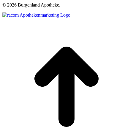
©
2026 Burgenland Apotheke.
t
T