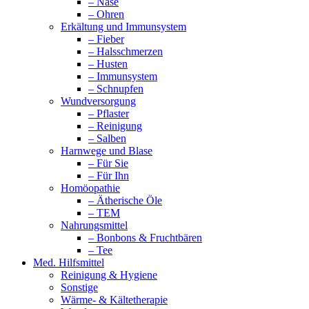
– Nase
– Ohren
Erkältung und Immunsystem
– Fieber
– Halsschmerzen
– Husten
– Immunsystem
– Schnupfen
Wundversorgung
– Pflaster
– Reinigung
– Salben
Harnwege und Blase
– Für Sie
– Für Ihn
Homöopathie
– Ätherische Öle
– TEM
Nahrungsmittel
– Bonbons & Fruchtbären
– Tee
Med. Hilfsmittel
Reinigung & Hygiene
Sonstige
Wärme- & Kältetherapie