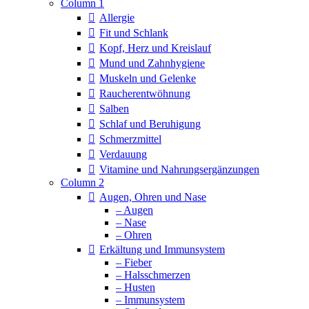
Column 1
Allergie
Fit und Schlank
Kopf, Herz und Kreislauf
Mund und Zahnhygiene
Muskeln und Gelenke
Raucherentwöhnung
Salben
Schlaf und Beruhigung
Schmerzmittel
Verdauung
Vitamine und Nahrungsergänzungen
Column 2
Augen, Ohren und Nase
– Augen
– Nase
– Ohren
Erkältung und Immunsystem
– Fieber
– Halsschmerzen
– Husten
– Immunsystem