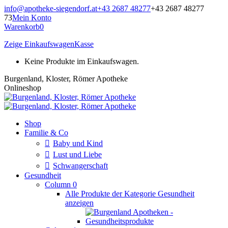
Zum
info@apotheke-siegendorf.at
+43 2687 48277
+43 2687 48277
Inhalt
73
Mein Konto
springen
Warenkorb
0
Zeige Einkaufswagen
Kasse
Keine Produkte im Einkaufswagen.
Burgenland, Kloster, Römer Apotheke
Onlineshop
Shop
Familie & Co
Baby und Kind
Lust und Liebe
Schwangerschaft
Gesundheit
Column 0
Alle Produkte der Kategorie Gesundheit
anzeigen