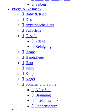
Salben
Pflege & Kosmetik
Baby & Kind
Deo
empfindliche Haut
Fußpflege
Gesicht
Pflege
Reinigung
Haare
Handpflege
Haut
Intim
Körper
Nägel
Sommer und Sonne
After Sun
Bräunung
Insektenschutz
Sonnenschutz