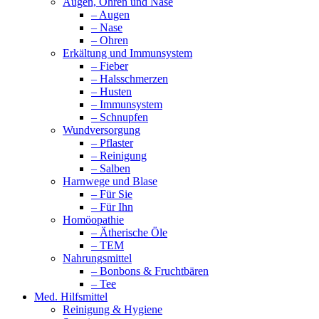
Augen, Ohren und Nase
– Augen
– Nase
– Ohren
Erkältung und Immunsystem
– Fieber
– Halsschmerzen
– Husten
– Immunsystem
– Schnupfen
Wundversorgung
– Pflaster
– Reinigung
– Salben
Harnwege und Blase
– Für Sie
– Für Ihn
Homöopathie
– Ätherische Öle
– TEM
Nahrungsmittel
– Bonbons & Fruchtbären
– Tee
Med. Hilfsmittel
Reinigung & Hygiene