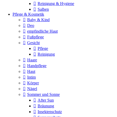
Reinigung & Hygiene
Salben
Pflege & Kosmetik
Baby & Kind
Deo
empfindliche Haut
Fußpflege
Gesicht
Pflege
Reinigung
Haare
Handpflege
Haut
Intim
Körper
Nägel
Sommer und Sonne
After Sun
Bräunung
Insektenschutz