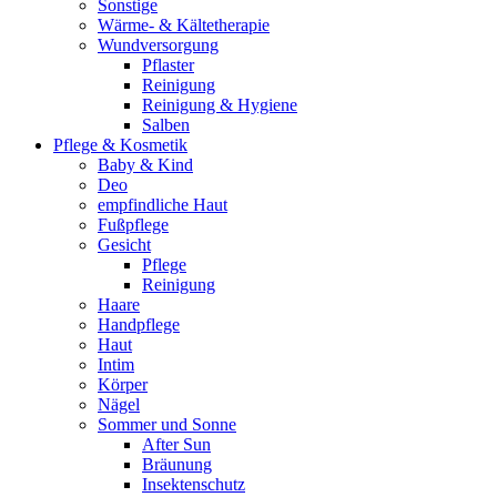
Sonstige
Wärme- & Kältetherapie
Wundversorgung
Pflaster
Reinigung
Reinigung & Hygiene
Salben
Pflege & Kosmetik
Baby & Kind
Deo
empfindliche Haut
Fußpflege
Gesicht
Pflege
Reinigung
Haare
Handpflege
Haut
Intim
Körper
Nägel
Sommer und Sonne
After Sun
Bräunung
Insektenschutz