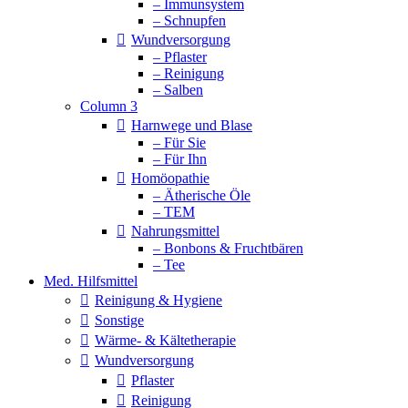
– Immunsystem
– Schnupfen
Wundversorgung
– Pflaster
– Reinigung
– Salben
Column 3
Harnwege und Blase
– Für Sie
– Für Ihn
Homöopathie
– Ätherische Öle
– TEM
Nahrungsmittel
– Bonbons & Fruchtbären
– Tee
Med. Hilfsmittel
Reinigung & Hygiene
Sonstige
Wärme- & Kältetherapie
Wundversorgung
Pflaster
Reinigung