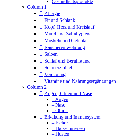
Column 1
Allergie
Fit und Schlank
Kopf, Herz und Kreislauf
Mund und Zahnhygiene
Muskeln und Gelenke
Raucherentwöhnung
Salben
Schlaf und Beruhigung
Schmerzmittel
Verdauung
Vitamine und Nahrungsergänzungen
Column 2
Augen, Ohren und Nase
– Augen
– Nase
– Ohren
Erkältung und Immunsystem
– Fieber
– Halsschmerzen
– Husten