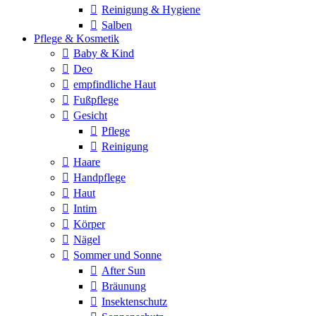
Reinigung & Hygiene
Salben
Pflege & Kosmetik
Baby & Kind
Deo
empfindliche Haut
Fußpflege
Gesicht
Pflege
Reinigung
Haare
Handpflege
Haut
Intim
Körper
Nägel
Sommer und Sonne
After Sun
Bräunung
Insektenschutz