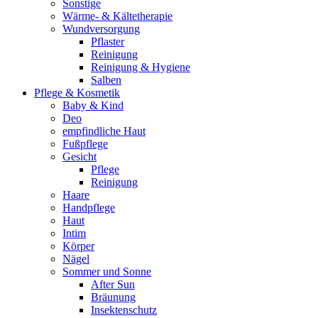
Sonstige
Wärme- & Kältetherapie
Wundversorgung
Pflaster
Reinigung
Reinigung & Hygiene
Salben
Pflege & Kosmetik
Baby & Kind
Deo
empfindliche Haut
Fußpflege
Gesicht
Pflege
Reinigung
Haare
Handpflege
Haut
Intim
Körper
Nägel
Sommer und Sonne
After Sun
Bräunung
Insektenschutz