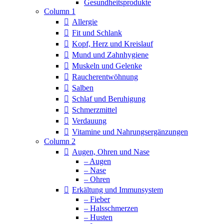
Column 1
Allergie
Fit und Schlank
Kopf, Herz und Kreislauf
Mund und Zahnhygiene
Muskeln und Gelenke
Raucherentwöhnung
Salben
Schlaf und Beruhigung
Schmerzmittel
Verdauung
Vitamine und Nahrungsergänzungen
Column 2
Augen, Ohren und Nase
– Augen
– Nase
– Ohren
Erkältung und Immunsystem
– Fieber
– Halsschmerzen
– Husten