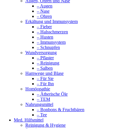
Augen, Ohren und Nase
– Augen
– Nase
– Ohren
Erkältung und Immunsystem
– Fieber
– Halsschmerzen
– Husten
– Immunsystem
– Schnupfen
Wundversorgung
– Pflaster
– Reinigung
– Salben
Harnwege und Blase
– Für Sie
– Für Ihn
Homöopathie
– Ätherische Öle
– TEM
Nahrungsmittel
– Bonbons & Fruchtbären
– Tee
Med. Hilfsmittel
Reinigung & Hygiene