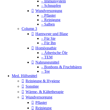
– Immunsystem
– Schnupfen
Wundversorgung
– Pflaster
– Reinigung
– Salben
Column 3
Harnwege und Blase
– Für Sie
– Für Ihn
Homöopathie
– Ätherische Öle
– TEM
Nahrungsmittel
– Bonbons & Fruchtbären
– Tee
Med. Hilfsmittel
Reinigung & Hygiene
Sonstige
Wärme- & Kältetherapie
Wundversorgung
Pflaster
Reinigung