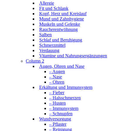
Allergie
Fit und Schlank
Kopf, Herz und Kreislauf
Mund und Zahnhygiene
Muskeln und Gelenke
Raucherentwöhnung
Salben
Schlaf und Beruhigung
Schmerzmittel
Verdauung
Vitamine und Nahrungsergänzungen
Column 2
Augen, Ohren und Nase
– Augen
– Nase
– Ohren
Erkältung und Immunsystem
– Fieber
– Halsschmerzen
– Husten
– Immunsystem
– Schnupfen
Wundversorgung
– Pflaster
– Reinigung