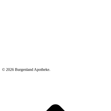
©
2026 Burgenland Apotheke.
t
T