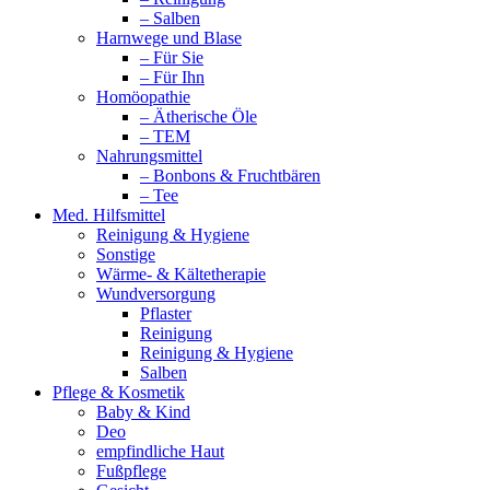
– Salben
Harnwege und Blase
– Für Sie
– Für Ihn
Homöopathie
– Ätherische Öle
– TEM
Nahrungsmittel
– Bonbons & Fruchtbären
– Tee
Med. Hilfsmittel
Reinigung & Hygiene
Sonstige
Wärme- & Kältetherapie
Wundversorgung
Pflaster
Reinigung
Reinigung & Hygiene
Salben
Pflege & Kosmetik
Baby & Kind
Deo
empfindliche Haut
Fußpflege