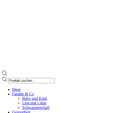
Products
search
Facebook
Shop
page
Familie & Co
opens
Baby und Kind
in
Lust und Liebe
new
Schwangerschaft
window
Gesundheit