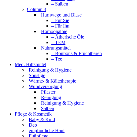
– Salben
Column 3
Harnwege und Blase
– Für Sie
– Für Ihn
Homöopathie
– Ätherische Öle
– TEM
Nahrungsmittel
– Bonbons & Fruchtbären
– Tee
Med. Hilfsmittel
Reinigung & Hygiene
Sonstige
Wärme- & Kältetherapie
Wundversorgung
Pflaster
Reinigung
Reinigung & Hygiene
Salben
Pflege & Kosmetik
Baby & Kind
Deo
empfindliche Haut
Fußpflege