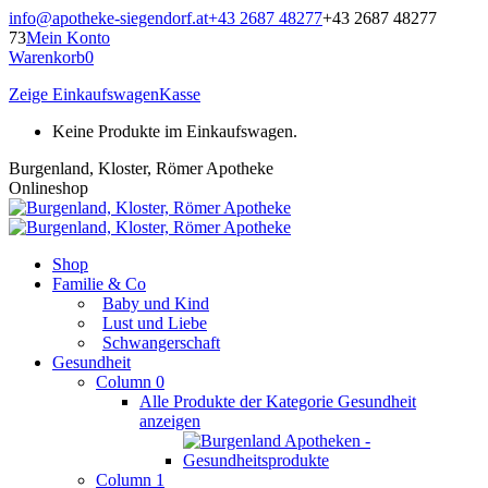
Zum
info@apotheke-siegendorf.at
+43 2687 48277
+43 2687 48277
Inhalt
73
Mein Konto
springen
Warenkorb
0
Zeige Einkaufswagen
Kasse
Keine Produkte im Einkaufswagen.
Burgenland, Kloster, Römer Apotheke
Onlineshop
Shop
Familie & Co
Baby und Kind
Lust und Liebe
Schwangerschaft
Gesundheit
Column 0
Alle Produkte der Kategorie Gesundheit
anzeigen
Column 1