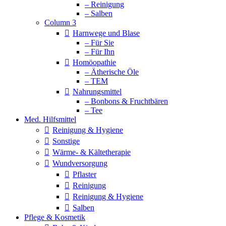
– Reinigung
– Salben
Column 3
Harnwege und Blase
– Für Sie
– Für Ihn
Homöopathie
– Ätherische Öle
– TEM
Nahrungsmittel
– Bonbons & Fruchtbären
– Tee
Med. Hilfsmittel
Reinigung & Hygiene
Sonstige
Wärme- & Kältetherapie
Wundversorgung
Pflaster
Reinigung
Reinigung & Hygiene
Salben
Pflege & Kosmetik