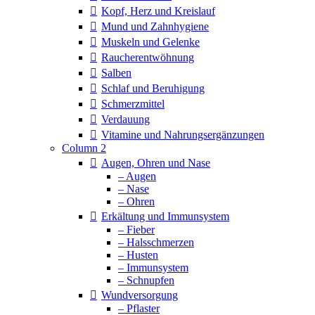
Kopf, Herz und Kreislauf
Mund und Zahnhygiene
Muskeln und Gelenke
Raucherentwöhnung
Salben
Schlaf und Beruhigung
Schmerzmittel
Verdauung
Vitamine und Nahrungsergänzungen
Column 2
Augen, Ohren und Nase
– Augen
– Nase
– Ohren
Erkältung und Immunsystem
– Fieber
– Halsschmerzen
– Husten
– Immunsystem
– Schnupfen
Wundversorgung
– Pflaster