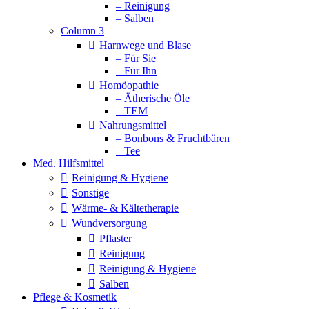
– Reinigung
– Salben
Column 3
Harnwege und Blase
– Für Sie
– Für Ihn
Homöopathie
– Ätherische Öle
– TEM
Nahrungsmittel
– Bonbons & Fruchtbären
– Tee
Med. Hilfsmittel
Reinigung & Hygiene
Sonstige
Wärme- & Kältetherapie
Wundversorgung
Pflaster
Reinigung
Reinigung & Hygiene
Salben
Pflege & Kosmetik