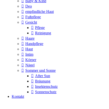
Baby & Kind
Deo
empfindliche Haut
Fußpflege
Gesicht
Pflege
Reinigung
Haare
Handpflege
Haut
Intim
Körper
Nägel
Sommer und Sonne
After Sun
Bräunung
Insektenschutz
Sonnenschutz
Kontakt