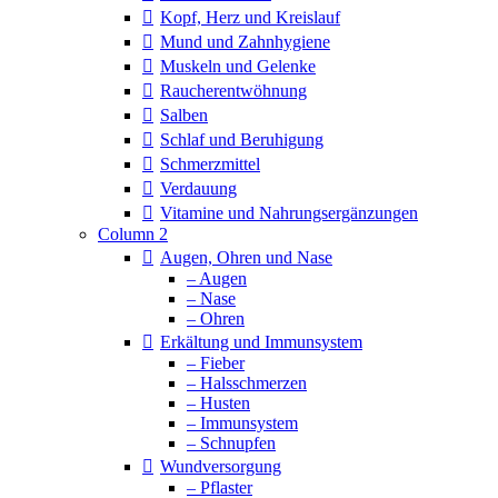
Kopf, Herz und Kreislauf
Mund und Zahnhygiene
Muskeln und Gelenke
Raucherentwöhnung
Salben
Schlaf und Beruhigung
Schmerzmittel
Verdauung
Vitamine und Nahrungsergänzungen
Column 2
Augen, Ohren und Nase
– Augen
– Nase
– Ohren
Erkältung und Immunsystem
– Fieber
– Halsschmerzen
– Husten
– Immunsystem
– Schnupfen
Wundversorgung
– Pflaster