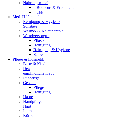
Nahrungsmittel
– Bonbons & Fruchtbären
– Tee
Med. Hilfsmittel
Reinigung & Hygiene
Sonstige
Wärme- & Kältetherapie
Wundversorgung
Pflaster
Reinigung
Reinigung & Hygiene
Salben
Pflege & Kosmetik
Baby & Kind
Deo
empfindliche Haut
Fußpflege
Gesicht
Pflege
Reinigung
Haare
Handpflege
Haut
Intim
Körper