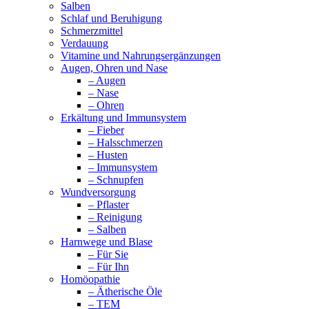
Salben
Schlaf und Beruhigung
Schmerzmittel
Verdauung
Vitamine und Nahrungsergänzungen
Augen, Ohren und Nase
– Augen
– Nase
– Ohren
Erkältung und Immunsystem
– Fieber
– Halsschmerzen
– Husten
– Immunsystem
– Schnupfen
Wundversorgung
– Pflaster
– Reinigung
– Salben
Harnwege und Blase
– Für Sie
– Für Ihn
Homöopathie
– Ätherische Öle
– TEM