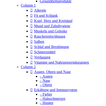
Column 1
Allergie
Fit und Schlank
Kopf, Herz und Kreislauf
Mund und Zahnhygiene
Muskeln und Gelenke
Raucherentwöhnung
Salben
Schlaf und Beruhigung
Schmerzmittel
Verdauung
Vitamine und Nahrungsergänzungen
Column 2
Augen, Ohren und Nase
– Augen
– Nase
– Ohren
Erkältung und Immunsystem
– Fieber
– Halsschmerzen
– Husten