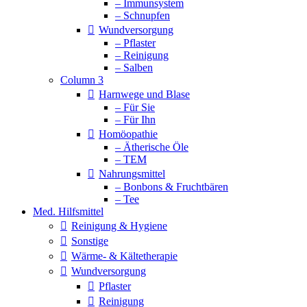
– Immunsystem
– Schnupfen
Wundversorgung
– Pflaster
– Reinigung
– Salben
Column 3
Harnwege und Blase
– Für Sie
– Für Ihn
Homöopathie
– Ätherische Öle
– TEM
Nahrungsmittel
– Bonbons & Fruchtbären
– Tee
Med. Hilfsmittel
Reinigung & Hygiene
Sonstige
Wärme- & Kältetherapie
Wundversorgung
Pflaster
Reinigung