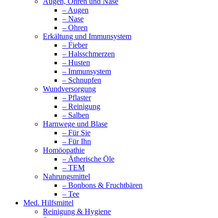
Augen, Ohren und Nase
– Augen
– Nase
– Ohren
Erkältung und Immunsystem
– Fieber
– Halsschmerzen
– Husten
– Immunsystem
– Schnupfen
Wundversorgung
– Pflaster
– Reinigung
– Salben
Harnwege und Blase
– Für Sie
– Für Ihn
Homöopathie
– Ätherische Öle
– TEM
Nahrungsmittel
– Bonbons & Fruchtbären
– Tee
Med. Hilfsmittel
Reinigung & Hygiene