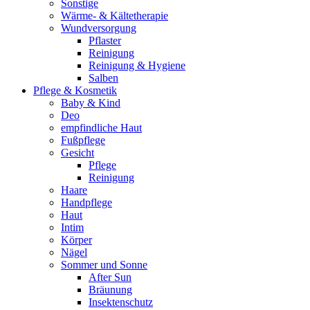
Sonstige
Wärme- & Kältetherapie
Wundversorgung
Pflaster
Reinigung
Reinigung & Hygiene
Salben
Pflege & Kosmetik
Baby & Kind
Deo
empfindliche Haut
Fußpflege
Gesicht
Pflege
Reinigung
Haare
Handpflege
Haut
Intim
Körper
Nägel
Sommer und Sonne
After Sun
Bräunung
Insektenschutz