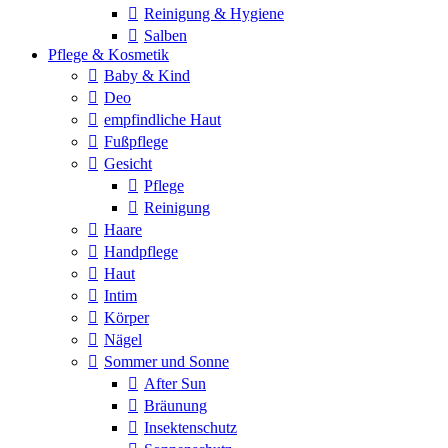
Reinigung & Hygiene
Salben
Pflege & Kosmetik
Baby & Kind
Deo
empfindliche Haut
Fußpflege
Gesicht
Pflege
Reinigung
Haare
Handpflege
Haut
Intim
Körper
Nägel
Sommer und Sonne
After Sun
Bräunung
Insektenschutz