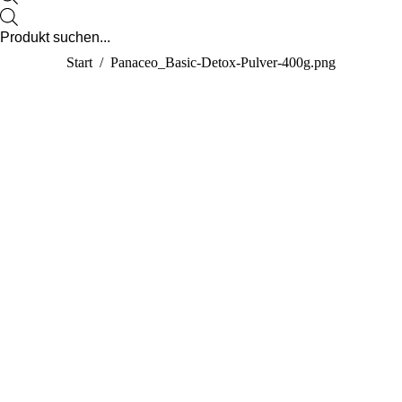
new
Products
search
window
Sie befinden sich hier:
Start
Panaceo_Basic-Detox-Pulver-400g.png