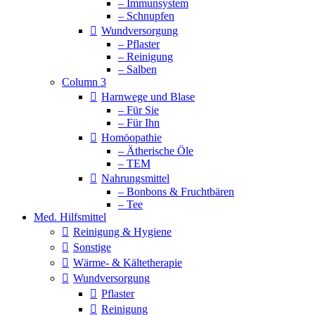
– Immunsystem
– Schnupfen
Wundversorgung
– Pflaster
– Reinigung
– Salben
Column 3
Harnwege und Blase
– Für Sie
– Für Ihn
Homöopathie
– Ätherische Öle
– TEM
Nahrungsmittel
– Bonbons & Fruchtbären
– Tee
Med. Hilfsmittel
Reinigung & Hygiene
Sonstige
Wärme- & Kältetherapie
Wundversorgung
Pflaster
Reinigung