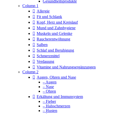
Column 1
Allergie
Fit und Schlank
Kopf, Herz und Kreislauf
Mund und Zahnhygiene
Muskeln und Gelenke
Raucherentwöhnung
Salben
Schlaf und Beruhigung
Schmerzmittel
Verdauung
Vitamine und Nahrungsergänzungen
Column 2
Augen, Ohren und Nase
– Augen
– Nase
– Ohren
Erkältung und Immunsystem
– Fieber
– Halsschmerzen
– Husten