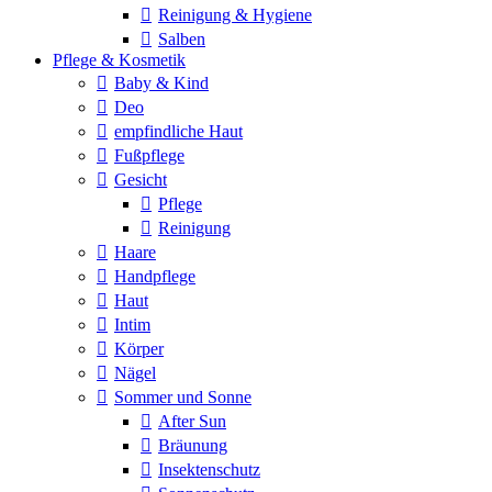
Reinigung & Hygiene
Salben
Pflege & Kosmetik
Baby & Kind
Deo
empfindliche Haut
Fußpflege
Gesicht
Pflege
Reinigung
Haare
Handpflege
Haut
Intim
Körper
Nägel
Sommer und Sonne
After Sun
Bräunung
Insektenschutz