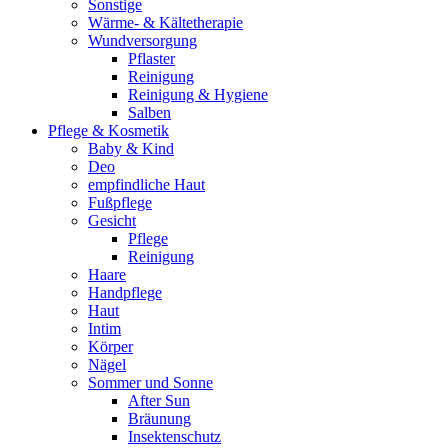
Sonstige
Wärme- & Kältetherapie
Wundversorgung
Pflaster
Reinigung
Reinigung & Hygiene
Salben
Pflege & Kosmetik
Baby & Kind
Deo
empfindliche Haut
Fußpflege
Gesicht
Pflege
Reinigung
Haare
Handpflege
Haut
Intim
Körper
Nägel
Sommer und Sonne
After Sun
Bräunung
Insektenschutz