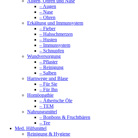
Augen, Ohren und Nase
– Augen
– Nase
– Ohren
Erkältung und Immunsystem
– Fieber
– Halsschmerzen
– Husten
– Immunsystem
– Schnupfen
Wundversorgung
– Pflaster
– Reinigung
– Salben
Harnwege und Blase
– Für Sie
– Für Ihn
Homöopathie
– Ätherische Öle
– TEM
Nahrungsmittel
– Bonbons & Fruchtbären
– Tee
Med. Hilfsmittel
Reinigung & Hygiene