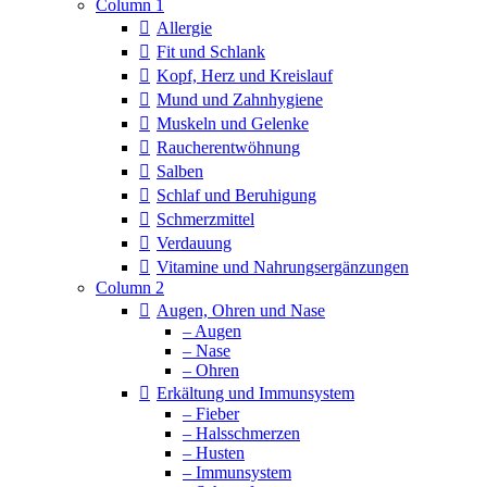
Column 1
Allergie
Fit und Schlank
Kopf, Herz und Kreislauf
Mund und Zahnhygiene
Muskeln und Gelenke
Raucherentwöhnung
Salben
Schlaf und Beruhigung
Schmerzmittel
Verdauung
Vitamine und Nahrungsergänzungen
Column 2
Augen, Ohren und Nase
– Augen
– Nase
– Ohren
Erkältung und Immunsystem
– Fieber
– Halsschmerzen
– Husten
– Immunsystem