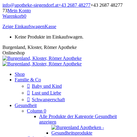
Zum
info@apotheke-siegendorf.at
+43 2687 48277
+43 2687 48277
Inhalt
73
Mein Konto
springen
Warenkorb
0
Zeige Einkaufswagen
Kasse
Keine Produkte im Einkaufswagen.
Burgenland, Kloster, Römer Apotheke
Onlineshop
Shop
Familie & Co
Baby und Kind
Lust und Liebe
Schwangerschaft
Gesundheit
Column 0
Alle Produkte der Kategorie Gesundheit
anzeigen