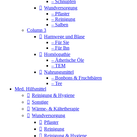
– Schnupfen
Wundversorgung
– Pflaster
– Reinigung
– Salben
Column 3
Harnwege und Blase
– Für Sie
– Für Ihn
Homöopathie
– Ätherische Öle
– TEM
Nahrungsmittel
– Bonbons & Fruchtbären
– Tee
Med. Hilfsmittel
Reinigung & Hygiene
Sonstige
Wärme- & Kältetherapie
Wundversorgung
Pflaster
Reinigung
Reinigung & Hygiene