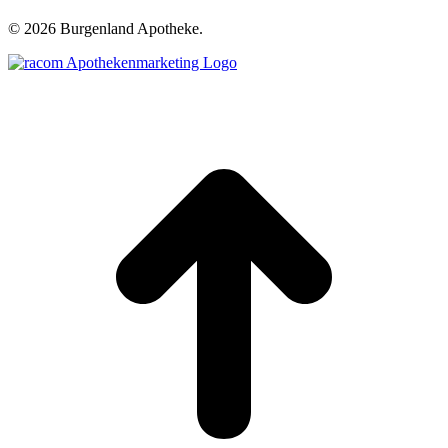
©
2026 Burgenland Apotheke.
t
T