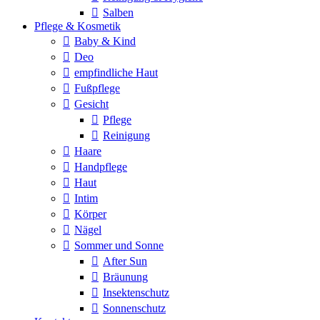
Salben
Pflege & Kosmetik
Baby & Kind
Deo
empfindliche Haut
Fußpflege
Gesicht
Pflege
Reinigung
Haare
Handpflege
Haut
Intim
Körper
Nägel
Sommer und Sonne
After Sun
Bräunung
Insektenschutz
Sonnenschutz