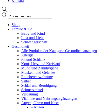
Kontakt
Products
search
Facebook
Shop
page
Familie & Co
opens
Baby und Kind
in
Lust und Liebe
new
Schwangerschaft
window
Gesundheit
Alle Produkte der Kategorie Gesundheit anzeigen
Allergie
Fit und Schlank
Kopf, Herz und Kreislauf
Mund und Zahnhygiene
Muskeln und Gelenke
Raucherentwöhnung
Salben
Schlaf und Beruhigung
Schmerzmittel
Verdauung
Vitamine und Nahrungsergänzungen
Augen, Ohren und Nase
– Augen