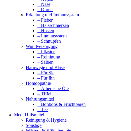
– Nase
– Ohren
Erkältung und Immunsystem
– Fieber
– Halsschmerzen
– Husten
– Immunsystem
– Schnupfen
Wundversorgung
– Pflaster
– Reinigung
– Salben
Harnwege und Blase
– Für Sie
– Für Ihn
Homöopathie
– Ätherische Öle
– TEM
Nahrungsmittel
– Bonbons & Fruchtbären
– Tee
Med. Hilfsmittel
Reinigung & Hygiene
Sonstige
Wärme- & Kältetherapie