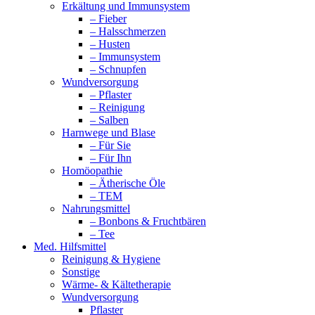
Erkältung und Immunsystem
– Fieber
– Halsschmerzen
– Husten
– Immunsystem
– Schnupfen
Wundversorgung
– Pflaster
– Reinigung
– Salben
Harnwege und Blase
– Für Sie
– Für Ihn
Homöopathie
– Ätherische Öle
– TEM
Nahrungsmittel
– Bonbons & Fruchtbären
– Tee
Med. Hilfsmittel
Reinigung & Hygiene
Sonstige
Wärme- & Kältetherapie
Wundversorgung
Pflaster