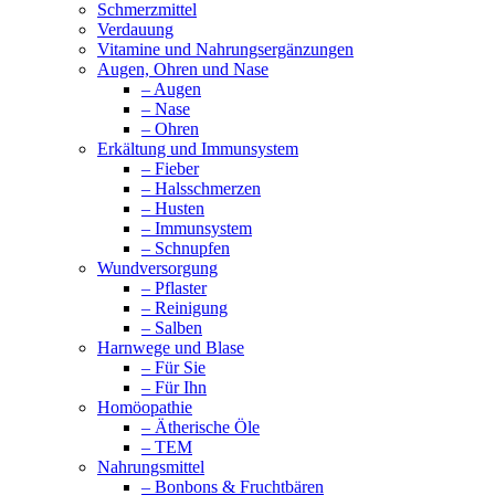
Schmerzmittel
Verdauung
Vitamine und Nahrungsergänzungen
Augen, Ohren und Nase
– Augen
– Nase
– Ohren
Erkältung und Immunsystem
– Fieber
– Halsschmerzen
– Husten
– Immunsystem
– Schnupfen
Wundversorgung
– Pflaster
– Reinigung
– Salben
Harnwege und Blase
– Für Sie
– Für Ihn
Homöopathie
– Ätherische Öle
– TEM
Nahrungsmittel
– Bonbons & Fruchtbären