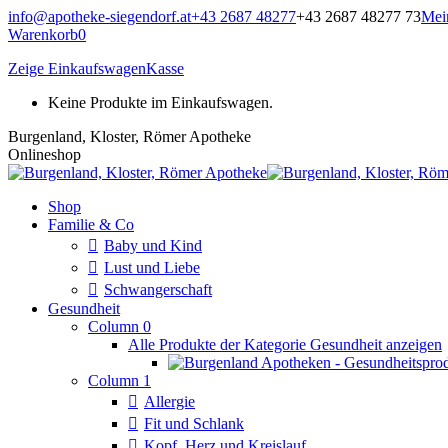
Zum
info@apotheke-siegendorf.at
+43 2687 48277
+43 2687 48277 73
Mei
Inhalt
Warenkorb
0
springen
Zeige Einkaufswagen
Kasse
Keine Produkte im Einkaufswagen.
Burgenland, Kloster, Römer Apotheke
Onlineshop
Shop
Familie & Co
Baby und Kind
Lust und Liebe
Schwangerschaft
Gesundheit
Column 0
Alle Produkte der Kategorie Gesundheit anzeigen
Column 1
Allergie
Fit und Schlank
Kopf, Herz und Kreislauf