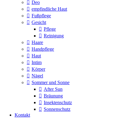
Deo
empfindliche Haut
Fußpflege
Gesicht
Pflege
Reinigung
Haare
Handpflege
Haut
Intim
Körper
Nägel
Sommer und Sonne
After Sun
Bräunung
Insektenschutz
Sonnenschutz
Kontakt