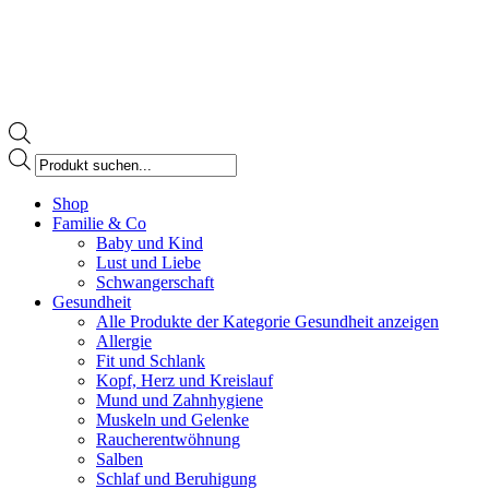
Products
search
Facebook
Shop
page
Familie & Co
opens
Baby und Kind
in
Lust und Liebe
new
Schwangerschaft
window
Gesundheit
Alle Produkte der Kategorie Gesundheit anzeigen
Allergie
Fit und Schlank
Kopf, Herz und Kreislauf
Mund und Zahnhygiene
Muskeln und Gelenke
Raucherentwöhnung
Salben
Schlaf und Beruhigung