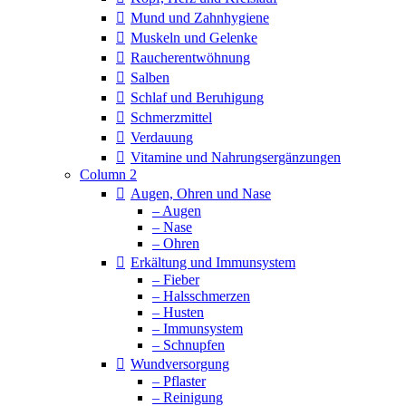
Mund und Zahnhygiene
Muskeln und Gelenke
Raucherentwöhnung
Salben
Schlaf und Beruhigung
Schmerzmittel
Verdauung
Vitamine und Nahrungsergänzungen
Column 2
Augen, Ohren und Nase
– Augen
– Nase
– Ohren
Erkältung und Immunsystem
– Fieber
– Halsschmerzen
– Husten
– Immunsystem
– Schnupfen
Wundversorgung
– Pflaster
– Reinigung