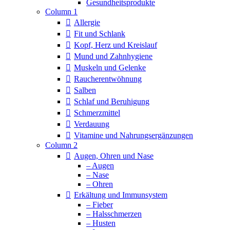
Column 1
Allergie
Fit und Schlank
Kopf, Herz und Kreislauf
Mund und Zahnhygiene
Muskeln und Gelenke
Raucherentwöhnung
Salben
Schlaf und Beruhigung
Schmerzmittel
Verdauung
Vitamine und Nahrungsergänzungen
Column 2
Augen, Ohren und Nase
– Augen
– Nase
– Ohren
Erkältung und Immunsystem
– Fieber
– Halsschmerzen
– Husten