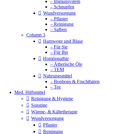
– Immunsystem
– Schnupfen
Wundversorgung
– Pflaster
– Reinigung
– Salben
Column 3
Harnwege und Blase
– Für Sie
– Für Ihn
Homöopathie
– Ätherische Öle
– TEM
Nahrungsmittel
– Bonbons & Fruchtbären
– Tee
Med. Hilfsmittel
Reinigung & Hygiene
Sonstige
Wärme- & Kältetherapie
Wundversorgung
Pflaster
Reinigung