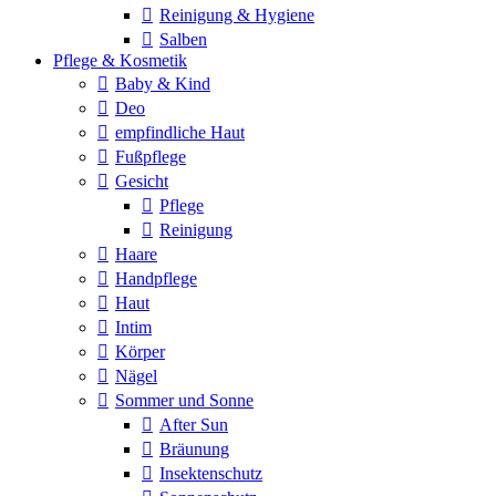
Reinigung & Hygiene
Salben
Pflege & Kosmetik
Baby & Kind
Deo
empfindliche Haut
Fußpflege
Gesicht
Pflege
Reinigung
Haare
Handpflege
Haut
Intim
Körper
Nägel
Sommer und Sonne
After Sun
Bräunung
Insektenschutz