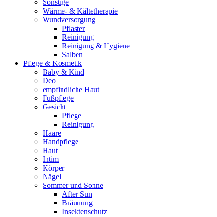
Sonstige
Wärme- & Kältetherapie
Wundversorgung
Pflaster
Reinigung
Reinigung & Hygiene
Salben
Pflege & Kosmetik
Baby & Kind
Deo
empfindliche Haut
Fußpflege
Gesicht
Pflege
Reinigung
Haare
Handpflege
Haut
Intim
Körper
Nägel
Sommer und Sonne
After Sun
Bräunung
Insektenschutz