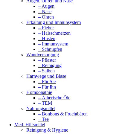
Augen, Ohren und Nase
– Augen
– Nase
– Ohren
Erkältung und Immunsystem
– Fieber
– Halsschmerzen
– Husten
– Immunsystem
– Schnupfen
Wundversorgung
– Pflaster
– Reinigung
– Salben
Harnwege und Blase
– Für Sie
– Für Ihn
Homöopathie
– Ätherische Öle
– TEM
Nahrungsmittel
– Bonbons & Fruchtbären
– Tee
Med. Hilfsmittel
Reinigung & Hygiene