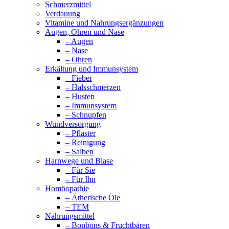
Schmerzmittel
Verdauung
Vitamine und Nahrungsergänzungen
Augen, Ohren und Nase
– Augen
– Nase
– Ohren
Erkältung und Immunsystem
– Fieber
– Halsschmerzen
– Husten
– Immunsystem
– Schnupfen
Wundversorgung
– Pflaster
– Reinigung
– Salben
Harnwege und Blase
– Für Sie
– Für Ihn
Homöopathie
– Ätherische Öle
– TEM
Nahrungsmittel
– Bonbons & Fruchtbären