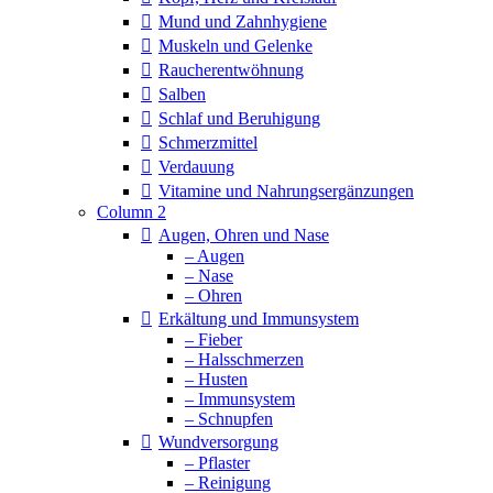
Mund und Zahnhygiene
Muskeln und Gelenke
Raucherentwöhnung
Salben
Schlaf und Beruhigung
Schmerzmittel
Verdauung
Vitamine und Nahrungsergänzungen
Column 2
Augen, Ohren und Nase
– Augen
– Nase
– Ohren
Erkältung und Immunsystem
– Fieber
– Halsschmerzen
– Husten
– Immunsystem
– Schnupfen
Wundversorgung
– Pflaster
– Reinigung