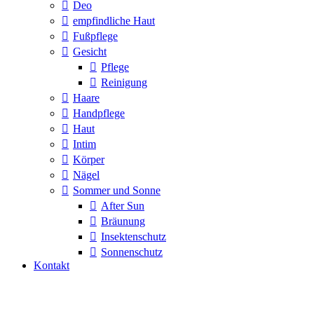
Deo
empfindliche Haut
Fußpflege
Gesicht
Pflege
Reinigung
Haare
Handpflege
Haut
Intim
Körper
Nägel
Sommer und Sonne
After Sun
Bräunung
Insektenschutz
Sonnenschutz
Kontakt