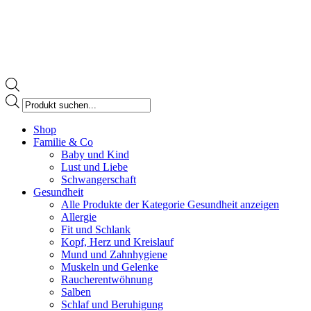
Products
search
Facebook
Shop
page
Familie & Co
opens
Baby und Kind
in
Lust und Liebe
new
Schwangerschaft
window
Gesundheit
Alle Produkte der Kategorie Gesundheit anzeigen
Allergie
Fit und Schlank
Kopf, Herz und Kreislauf
Mund und Zahnhygiene
Muskeln und Gelenke
Raucherentwöhnung
Salben
Schlaf und Beruhigung