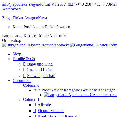
Zum
info@apotheke-siegendorf.at
+43 2687 48277
+43 2687 48277 73
Mei
Inhalt
Warenkorb
0
springen
Zeige Einkaufswagen
Kasse
Keine Produkte im Einkaufswagen.
Burgenland, Kloster, Römer Apotheke
Onlineshop
Shop
Familie & Co
Baby und Kind
Lust und Liebe
Schwangerschaft
Gesundheit
Column 0
Alle Produkte der Kategorie Gesundheit anzeigen
Column 1
Allergie
Fit und Schlank
Kopf, Herz und Kreislauf