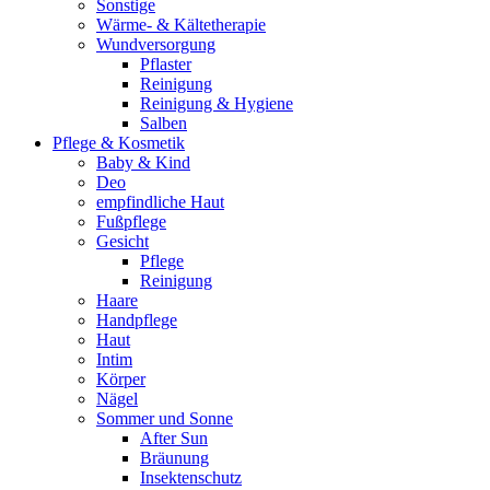
Sonstige
Wärme- & Kältetherapie
Wundversorgung
Pflaster
Reinigung
Reinigung & Hygiene
Salben
Pflege & Kosmetik
Baby & Kind
Deo
empfindliche Haut
Fußpflege
Gesicht
Pflege
Reinigung
Haare
Handpflege
Haut
Intim
Körper
Nägel
Sommer und Sonne
After Sun
Bräunung
Insektenschutz