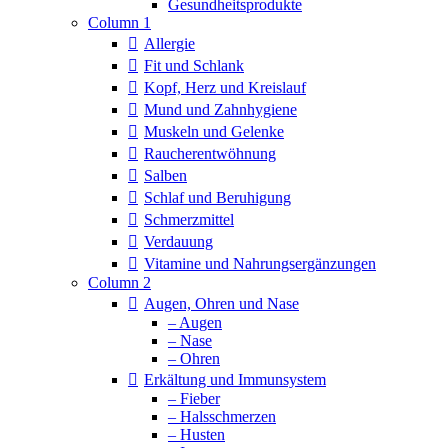
Column 1
Allergie
Fit und Schlank
Kopf, Herz und Kreislauf
Mund und Zahnhygiene
Muskeln und Gelenke
Raucherentwöhnung
Salben
Schlaf und Beruhigung
Schmerzmittel
Verdauung
Vitamine und Nahrungsergänzungen
Column 2
Augen, Ohren und Nase
– Augen
– Nase
– Ohren
Erkältung und Immunsystem
– Fieber
– Halsschmerzen
– Husten