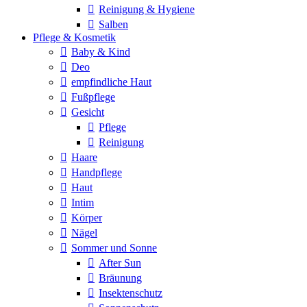
Reinigung & Hygiene
Salben
Pflege & Kosmetik
Baby & Kind
Deo
empfindliche Haut
Fußpflege
Gesicht
Pflege
Reinigung
Haare
Handpflege
Haut
Intim
Körper
Nägel
Sommer und Sonne
After Sun
Bräunung
Insektenschutz