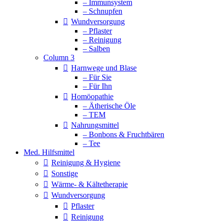
– Immunsystem
– Schnupfen
Wundversorgung
– Pflaster
– Reinigung
– Salben
Column 3
Harnwege und Blase
– Für Sie
– Für Ihn
Homöopathie
– Ätherische Öle
– TEM
Nahrungsmittel
– Bonbons & Fruchtbären
– Tee
Med. Hilfsmittel
Reinigung & Hygiene
Sonstige
Wärme- & Kältetherapie
Wundversorgung
Pflaster
Reinigung