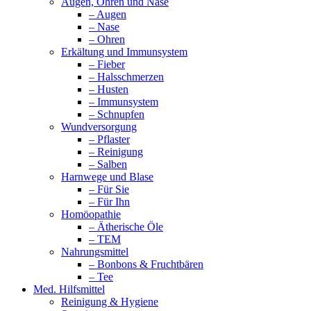
Augen, Ohren und Nase
– Augen
– Nase
– Ohren
Erkältung und Immunsystem
– Fieber
– Halsschmerzen
– Husten
– Immunsystem
– Schnupfen
Wundversorgung
– Pflaster
– Reinigung
– Salben
Harnwege und Blase
– Für Sie
– Für Ihn
Homöopathie
– Ätherische Öle
– TEM
Nahrungsmittel
– Bonbons & Fruchtbären
– Tee
Med. Hilfsmittel
Reinigung & Hygiene