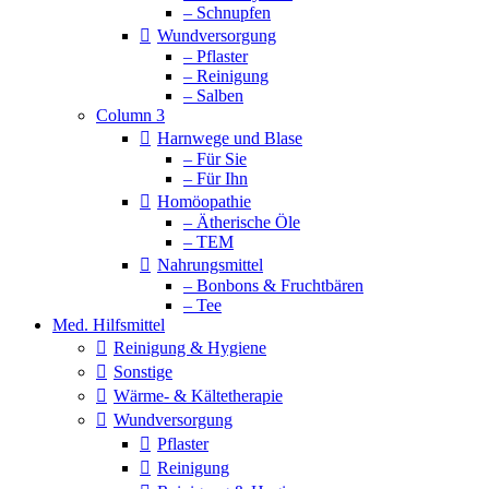
– Schnupfen
Wundversorgung
– Pflaster
– Reinigung
– Salben
Column 3
Harnwege und Blase
– Für Sie
– Für Ihn
Homöopathie
– Ätherische Öle
– TEM
Nahrungsmittel
– Bonbons & Fruchtbären
– Tee
Med. Hilfsmittel
Reinigung & Hygiene
Sonstige
Wärme- & Kältetherapie
Wundversorgung
Pflaster
Reinigung