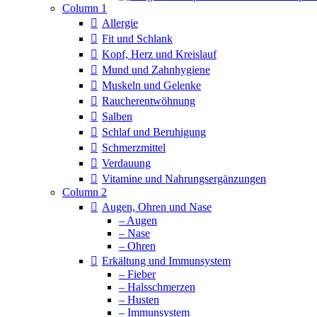
Column 1
Allergie
Fit und Schlank
Kopf, Herz und Kreislauf
Mund und Zahnhygiene
Muskeln und Gelenke
Raucherentwöhnung
Salben
Schlaf und Beruhigung
Schmerzmittel
Verdauung
Vitamine und Nahrungsergänzungen
Column 2
Augen, Ohren und Nase
– Augen
– Nase
– Ohren
Erkältung und Immunsystem
– Fieber
– Halsschmerzen
– Husten
– Immunsystem