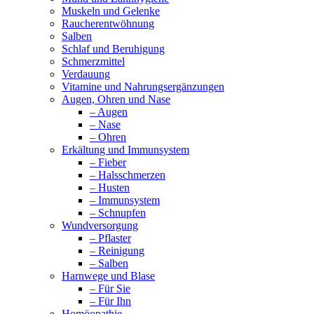
Muskeln und Gelenke
Raucherentwöhnung
Salben
Schlaf und Beruhigung
Schmerzmittel
Verdauung
Vitamine und Nahrungsergänzungen
Augen, Ohren und Nase
– Augen
– Nase
– Ohren
Erkältung und Immunsystem
– Fieber
– Halsschmerzen
– Husten
– Immunsystem
– Schnupfen
Wundversorgung
– Pflaster
– Reinigung
– Salben
Harnwege und Blase
– Für Sie
– Für Ihn
Homöopathie