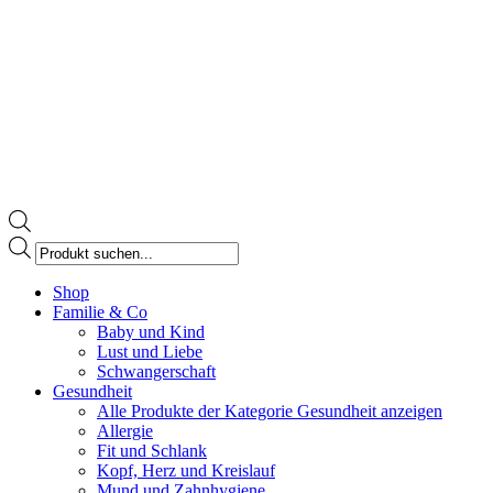
Products
search
Facebook
Shop
page
Familie & Co
opens
Baby und Kind
in
Lust und Liebe
new
Schwangerschaft
window
Gesundheit
Alle Produkte der Kategorie Gesundheit anzeigen
Allergie
Fit und Schlank
Kopf, Herz und Kreislauf
Mund und Zahnhygiene