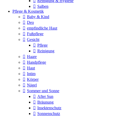
Reinigung & Hygiene
Salben
Pflege & Kosmetik
Baby & Kind
Deo
empfindliche Haut
Fußpflege
Gesicht
Pflege
Reinigung
Haare
Handpflege
Haut
Intim
Körper
Nägel
Sommer und Sonne
After Sun
Bräunung
Insektenschutz
Sonnenschutz