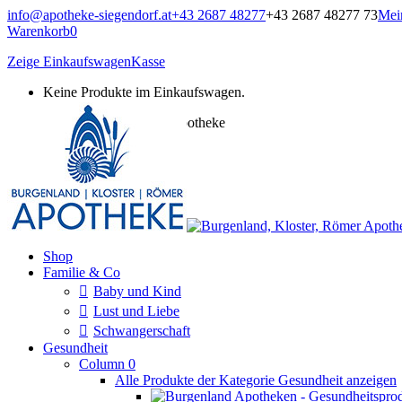
Zum
info@apotheke-siegendorf.at
+43 2687 48277
+43 2687 48277 73
Mei
Inhalt
Warenkorb
0
springen
Zeige Einkaufswagen
Kasse
Keine Produkte im Einkaufswagen.
Burgenland, Kloster, Römer Apotheke
Onlineshop
Shop
Familie & Co
Baby und Kind
Lust und Liebe
Schwangerschaft
Gesundheit
Column 0
Alle Produkte der Kategorie Gesundheit anzeigen