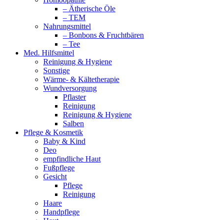
– Ätherische Öle
– TEM
Nahrungsmittel
– Bonbons & Fruchtbären
– Tee
Med. Hilfsmittel
Reinigung & Hygiene
Sonstige
Wärme- & Kältetherapie
Wundversorgung
Pflaster
Reinigung
Reinigung & Hygiene
Salben
Pflege & Kosmetik
Baby & Kind
Deo
empfindliche Haut
Fußpflege
Gesicht
Pflege
Reinigung
Haare
Handpflege