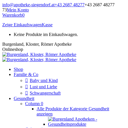
Zum
info@apotheke-siegendorf.at
+43 2687 48277
+43 2687 48277
Inhalt
73
Mein Konto
springen
Warenkorb
0
Zeige Einkaufswagen
Kasse
Keine Produkte im Einkaufswagen.
Burgenland, Kloster, Römer Apotheke
Onlineshop
Shop
Familie & Co
Baby und Kind
Lust und Liebe
Schwangerschaft
Gesundheit
Column 0
Alle Produkte der Kategorie Gesundheit
anzeigen