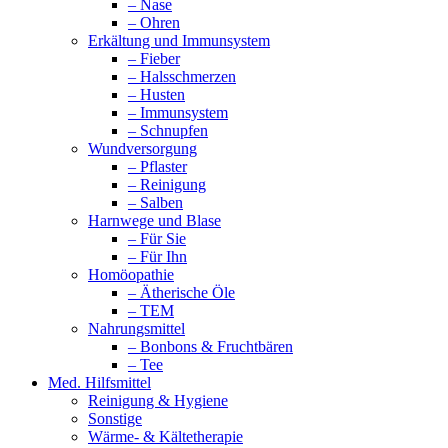
– Nase
– Ohren
Erkältung und Immunsystem
– Fieber
– Halsschmerzen
– Husten
– Immunsystem
– Schnupfen
Wundversorgung
– Pflaster
– Reinigung
– Salben
Harnwege und Blase
– Für Sie
– Für Ihn
Homöopathie
– Ätherische Öle
– TEM
Nahrungsmittel
– Bonbons & Fruchtbären
– Tee
Med. Hilfsmittel
Reinigung & Hygiene
Sonstige
Wärme- & Kältetherapie