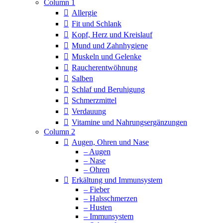
Column 1
Allergie
Fit und Schlank
Kopf, Herz und Kreislauf
Mund und Zahnhygiene
Muskeln und Gelenke
Raucherentwöhnung
Salben
Schlaf und Beruhigung
Schmerzmittel
Verdauung
Vitamine und Nahrungsergänzungen
Column 2
Augen, Ohren und Nase
– Augen
– Nase
– Ohren
Erkältung und Immunsystem
– Fieber
– Halsschmerzen
– Husten
– Immunsystem