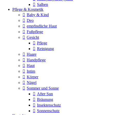
Salben
Pflege & Kosmetik
Baby & Kind
Deo
empfindliche Haut
Fußpflege
Gesicht
Pflege
Reinigung
Haare
Handpflege
Haut
Intim
Körper
Nägel
Sommer und Sonne
After Sun
Bräunung
Insektenschutz
Sonnenschutz