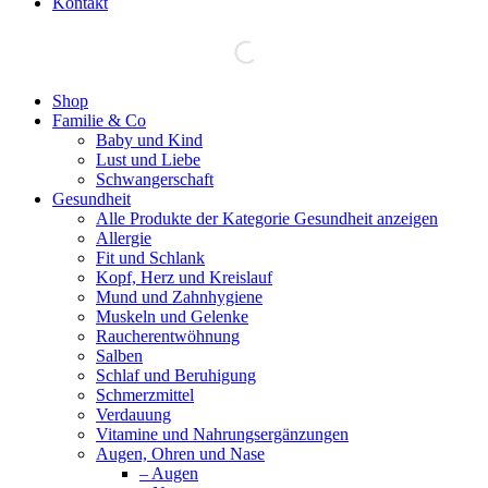
Kontakt
Facebook
Shop
page
Familie & Co
opens
Baby und Kind
in
Lust und Liebe
new
Schwangerschaft
window
Gesundheit
Alle Produkte der Kategorie Gesundheit anzeigen
Allergie
Fit und Schlank
Kopf, Herz und Kreislauf
Mund und Zahnhygiene
Muskeln und Gelenke
Raucherentwöhnung
Salben
Schlaf und Beruhigung
Schmerzmittel
Verdauung
Vitamine und Nahrungsergänzungen
Augen, Ohren und Nase
– Augen