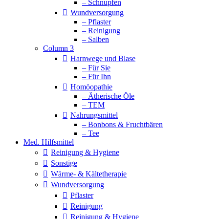
– Schnupfen
Wundversorgung
– Pflaster
– Reinigung
– Salben
Column 3
Harnwege und Blase
– Für Sie
– Für Ihn
Homöopathie
– Ätherische Öle
– TEM
Nahrungsmittel
– Bonbons & Fruchtbären
– Tee
Med. Hilfsmittel
Reinigung & Hygiene
Sonstige
Wärme- & Kältetherapie
Wundversorgung
Pflaster
Reinigung
Reinigung & Hygiene