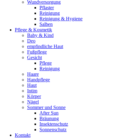
Wundversorgung
Pflaster
Reinigung
Reinigung & Hygiene
Salben
Pflege & Kosmetik
Baby & Kind
Deo
empfindliche Haut
Fußpflege
Gesicht
Pflege
Reinigung
Haare
Handpflege
Haut
Intim
Körper
Nägel
Sommer und Sonne
After Sun
Bräunung
Insektenschutz
Sonnenschutz
Kontakt