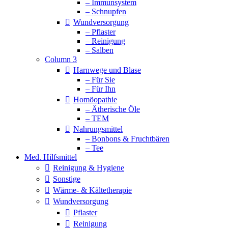
– Immunsystem
– Schnupfen
Wundversorgung
– Pflaster
– Reinigung
– Salben
Column 3
Harnwege und Blase
– Für Sie
– Für Ihn
Homöopathie
– Ätherische Öle
– TEM
Nahrungsmittel
– Bonbons & Fruchtbären
– Tee
Med. Hilfsmittel
Reinigung & Hygiene
Sonstige
Wärme- & Kältetherapie
Wundversorgung
Pflaster
Reinigung