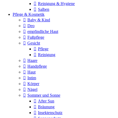
Reinigung & Hygiene
Salben
Pflege & Kosmetik
Baby & Kind
Deo
empfindliche Haut
Fußpflege
Gesicht
Pflege
Reinigung
Haare
Handpflege
Haut
Intim
Körper
Nägel
Sommer und Sonne
After Sun
Bräunung
Insektenschutz