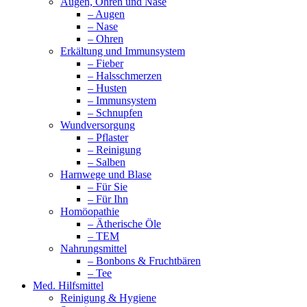
Augen, Ohren und Nase
– Augen
– Nase
– Ohren
Erkältung und Immunsystem
– Fieber
– Halsschmerzen
– Husten
– Immunsystem
– Schnupfen
Wundversorgung
– Pflaster
– Reinigung
– Salben
Harnwege und Blase
– Für Sie
– Für Ihn
Homöopathie
– Ätherische Öle
– TEM
Nahrungsmittel
– Bonbons & Fruchtbären
– Tee
Med. Hilfsmittel
Reinigung & Hygiene