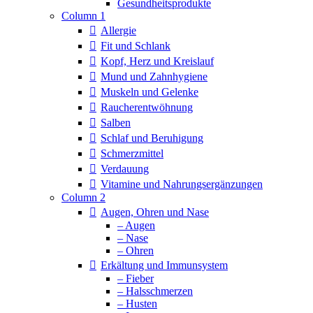
Column 1
Allergie
Fit und Schlank
Kopf, Herz und Kreislauf
Mund und Zahnhygiene
Muskeln und Gelenke
Raucherentwöhnung
Salben
Schlaf und Beruhigung
Schmerzmittel
Verdauung
Vitamine und Nahrungsergänzungen
Column 2
Augen, Ohren und Nase
– Augen
– Nase
– Ohren
Erkältung und Immunsystem
– Fieber
– Halsschmerzen
– Husten