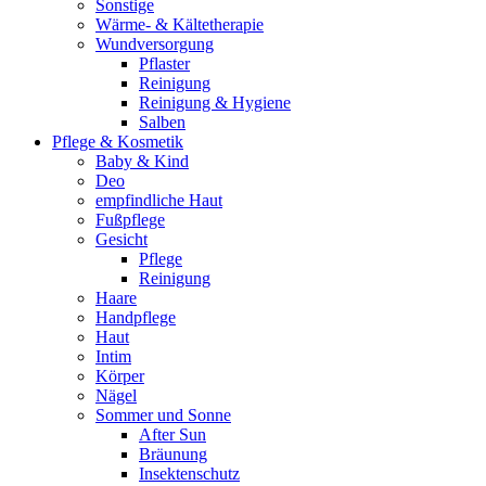
Sonstige
Wärme- & Kältetherapie
Wundversorgung
Pflaster
Reinigung
Reinigung & Hygiene
Salben
Pflege & Kosmetik
Baby & Kind
Deo
empfindliche Haut
Fußpflege
Gesicht
Pflege
Reinigung
Haare
Handpflege
Haut
Intim
Körper
Nägel
Sommer und Sonne
After Sun
Bräunung
Insektenschutz