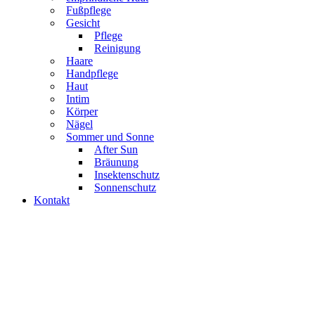
Fußpflege
Gesicht
Pflege
Reinigung
Haare
Handpflege
Haut
Intim
Körper
Nägel
Sommer und Sonne
After Sun
Bräunung
Insektenschutz
Sonnenschutz
Kontakt