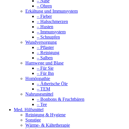
– Nase
– Ohren
Erkältung und Immunsystem
– Fieber
– Halsschmerzen
– Husten
– Immunsystem
– Schnupfen
Wundversorgung
– Pflaster
– Reinigung
– Salben
Harnwege und Blase
– Für Sie
– Für Ihn
Homöopathie
– Ätherische Öle
– TEM
Nahrungsmittel
– Bonbons & Fruchtbären
– Tee
Med. Hilfsmittel
Reinigung & Hygiene
Sonstige
Wärme- & Kältetherapie