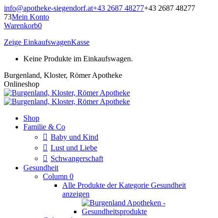
Zum
info@apotheke-siegendorf.at
+43 2687 48277
+43 2687 48277
Inhalt
73
Mein Konto
springen
Warenkorb
0
Zeige Einkaufswagen
Kasse
Keine Produkte im Einkaufswagen.
Burgenland, Kloster, Römer Apotheke
Onlineshop
Shop
Familie & Co
Baby und Kind
Lust und Liebe
Schwangerschaft
Gesundheit
Column 0
Alle Produkte der Kategorie Gesundheit
anzeigen