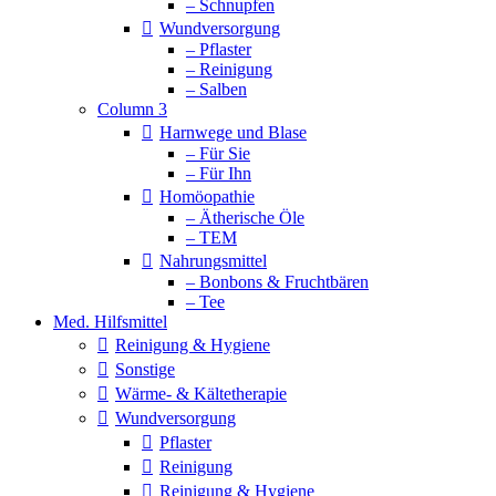
– Schnupfen
Wundversorgung
– Pflaster
– Reinigung
– Salben
Column 3
Harnwege und Blase
– Für Sie
– Für Ihn
Homöopathie
– Ätherische Öle
– TEM
Nahrungsmittel
– Bonbons & Fruchtbären
– Tee
Med. Hilfsmittel
Reinigung & Hygiene
Sonstige
Wärme- & Kältetherapie
Wundversorgung
Pflaster
Reinigung
Reinigung & Hygiene