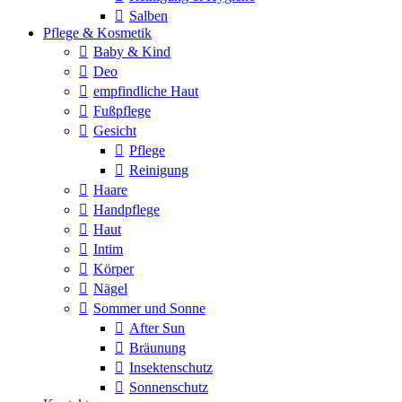
Salben
Pflege & Kosmetik
Baby & Kind
Deo
empfindliche Haut
Fußpflege
Gesicht
Pflege
Reinigung
Haare
Handpflege
Haut
Intim
Körper
Nägel
Sommer und Sonne
After Sun
Bräunung
Insektenschutz
Sonnenschutz