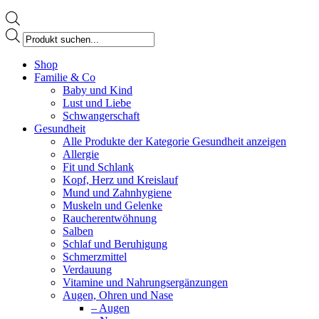
Products
search
Facebook
Shop
page
Familie & Co
opens
Baby und Kind
in
Lust und Liebe
new
Schwangerschaft
window
Gesundheit
Alle Produkte der Kategorie Gesundheit anzeigen
Allergie
Fit und Schlank
Kopf, Herz und Kreislauf
Mund und Zahnhygiene
Muskeln und Gelenke
Raucherentwöhnung
Salben
Schlaf und Beruhigung
Schmerzmittel
Verdauung
Vitamine und Nahrungsergänzungen
Augen, Ohren und Nase
– Augen