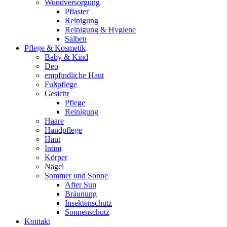
Wundversorgung
Pflaster
Reinigung
Reinigung & Hygiene
Salben
Pflege & Kosmetik
Baby & Kind
Deo
empfindliche Haut
Fußpflege
Gesicht
Pflege
Reinigung
Haare
Handpflege
Haut
Intim
Körper
Nägel
Sommer und Sonne
After Sun
Bräunung
Insektenschutz
Sonnenschutz
Kontakt