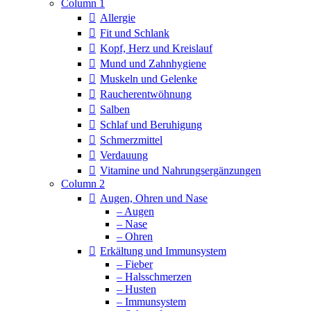
Column 1
Allergie
Fit und Schlank
Kopf, Herz und Kreislauf
Mund und Zahnhygiene
Muskeln und Gelenke
Raucherentwöhnung
Salben
Schlaf und Beruhigung
Schmerzmittel
Verdauung
Vitamine und Nahrungsergänzungen
Column 2
Augen, Ohren und Nase
– Augen
– Nase
– Ohren
Erkältung und Immunsystem
– Fieber
– Halsschmerzen
– Husten
– Immunsystem