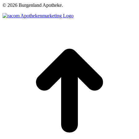
©
2026 Burgenland Apotheke.
t
T