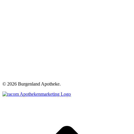
©
2026 Burgenland Apotheke.
t
T