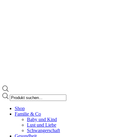
Products
search
Facebook
Shop
page
Familie & Co
opens
Baby und Kind
in
Lust und Liebe
new
Schwangerschaft
window
Gesundheit