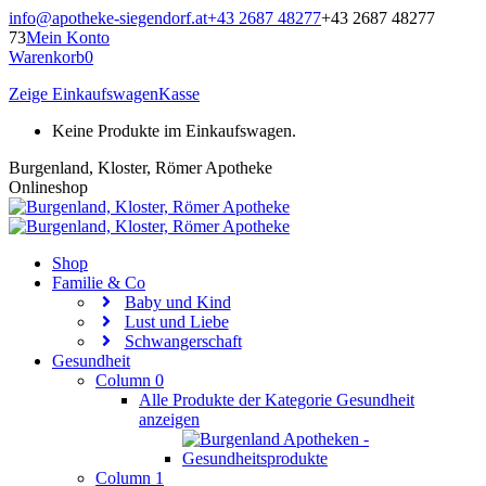
Zum
info@apotheke-siegendorf.at
+43 2687 48277
+43 2687 48277
Inhalt
73
Mein Konto
springen
Warenkorb
0
Zeige Einkaufswagen
Kasse
Keine Produkte im Einkaufswagen.
Burgenland, Kloster, Römer Apotheke
Onlineshop
Shop
Familie & Co
Baby und Kind
Lust und Liebe
Schwangerschaft
Gesundheit
Column 0
Alle Produkte der Kategorie Gesundheit
anzeigen
Column 1