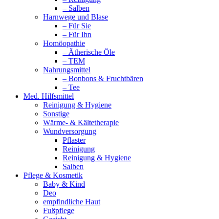
– Salben
Harnwege und Blase
– Für Sie
– Für Ihn
Homöopathie
– Ätherische Öle
– TEM
Nahrungsmittel
– Bonbons & Fruchtbären
– Tee
Med. Hilfsmittel
Reinigung & Hygiene
Sonstige
Wärme- & Kältetherapie
Wundversorgung
Pflaster
Reinigung
Reinigung & Hygiene
Salben
Pflege & Kosmetik
Baby & Kind
Deo
empfindliche Haut
Fußpflege