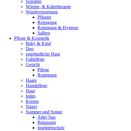
Sonstige
Wärme- & Kältetherapie
Wundversorgung
Pflaster
Reinigung
Reinigung & Hygiene
Salben
Pflege & Kosmetik
Baby & Kind
Deo
empfindliche Haut
Fußpflege
Gesicht
Pflege
Reinigung
Haare
Handpflege
Haut
Intim
Körper
Nägel
Sommer und Sonne
After Sun
Bräunung
Insektenschutz