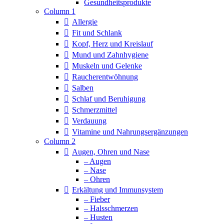
Column 1
Allergie
Fit und Schlank
Kopf, Herz und Kreislauf
Mund und Zahnhygiene
Muskeln und Gelenke
Raucherentwöhnung
Salben
Schlaf und Beruhigung
Schmerzmittel
Verdauung
Vitamine und Nahrungsergänzungen
Column 2
Augen, Ohren und Nase
– Augen
– Nase
– Ohren
Erkältung und Immunsystem
– Fieber
– Halsschmerzen
– Husten