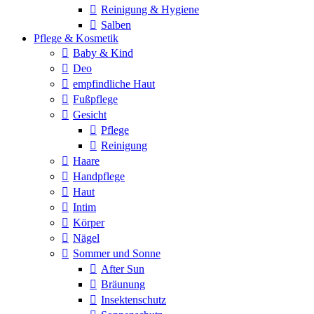
Reinigung & Hygiene
Salben
Pflege & Kosmetik
Baby & Kind
Deo
empfindliche Haut
Fußpflege
Gesicht
Pflege
Reinigung
Haare
Handpflege
Haut
Intim
Körper
Nägel
Sommer und Sonne
After Sun
Bräunung
Insektenschutz