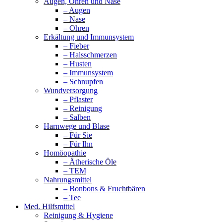
Augen, Ohren und Nase
– Augen
– Nase
– Ohren
Erkältung und Immunsystem
– Fieber
– Halsschmerzen
– Husten
– Immunsystem
– Schnupfen
Wundversorgung
– Pflaster
– Reinigung
– Salben
Harnwege und Blase
– Für Sie
– Für Ihn
Homöopathie
– Ätherische Öle
– TEM
Nahrungsmittel
– Bonbons & Fruchtbären
– Tee
Med. Hilfsmittel
Reinigung & Hygiene