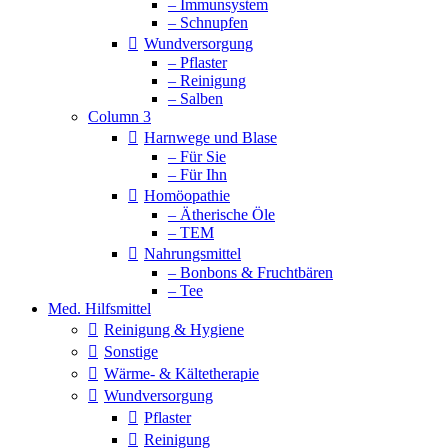
– Immunsystem
– Schnupfen
Wundversorgung
– Pflaster
– Reinigung
– Salben
Column 3
Harnwege und Blase
– Für Sie
– Für Ihn
Homöopathie
– Ätherische Öle
– TEM
Nahrungsmittel
– Bonbons & Fruchtbären
– Tee
Med. Hilfsmittel
Reinigung & Hygiene
Sonstige
Wärme- & Kältetherapie
Wundversorgung
Pflaster
Reinigung