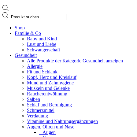
Products
search
Facebook
Shop
page
Familie & Co
opens
Baby und Kind
in
Lust und Liebe
new
Schwangerschaft
window
Gesundheit
Alle Produkte der Kategorie Gesundheit anzeigen
Allergie
Fit und Schlank
Kopf, Herz und Kreislauf
Mund und Zahnhygiene
Muskeln und Gelenke
Raucherentwöhnung
Salben
Schlaf und Beruhigung
Schmerzmittel
Verdauung
Vitamine und Nahrungsergänzungen
Augen, Ohren und Nase
– Augen