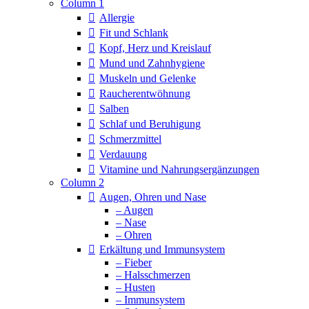
Column 1
Allergie
Fit und Schlank
Kopf, Herz und Kreislauf
Mund und Zahnhygiene
Muskeln und Gelenke
Raucherentwöhnung
Salben
Schlaf und Beruhigung
Schmerzmittel
Verdauung
Vitamine und Nahrungsergänzungen
Column 2
Augen, Ohren und Nase
– Augen
– Nase
– Ohren
Erkältung und Immunsystem
– Fieber
– Halsschmerzen
– Husten
– Immunsystem