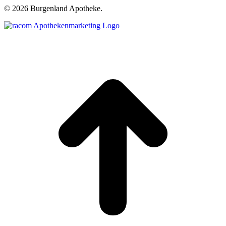
©
2026 Burgenland Apotheke.
t
T