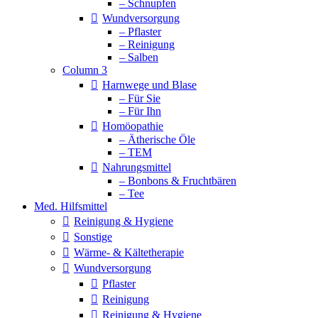
– Schnupfen
Wundversorgung
– Pflaster
– Reinigung
– Salben
Column 3
Harnwege und Blase
– Für Sie
– Für Ihn
Homöopathie
– Ätherische Öle
– TEM
Nahrungsmittel
– Bonbons & Fruchtbären
– Tee
Med. Hilfsmittel
Reinigung & Hygiene
Sonstige
Wärme- & Kältetherapie
Wundversorgung
Pflaster
Reinigung
Reinigung & Hygiene