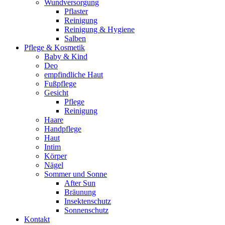
Wundversorgung
Pflaster
Reinigung
Reinigung & Hygiene
Salben
Pflege & Kosmetik
Baby & Kind
Deo
empfindliche Haut
Fußpflege
Gesicht
Pflege
Reinigung
Haare
Handpflege
Haut
Intim
Körper
Nägel
Sommer und Sonne
After Sun
Bräunung
Insektenschutz
Sonnenschutz
Kontakt