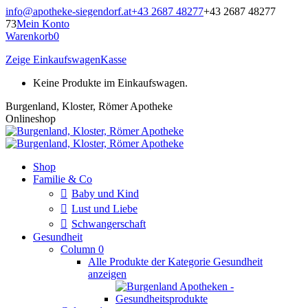
Zum
info@apotheke-siegendorf.at
+43 2687 48277
+43 2687 48277
Inhalt
73
Mein Konto
springen
Warenkorb
0
Zeige Einkaufswagen
Kasse
Keine Produkte im Einkaufswagen.
Burgenland, Kloster, Römer Apotheke
Onlineshop
Shop
Familie & Co
Baby und Kind
Lust und Liebe
Schwangerschaft
Gesundheit
Column 0
Alle Produkte der Kategorie Gesundheit
anzeigen