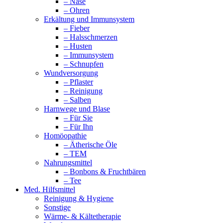
– Nase
– Ohren
Erkältung und Immunsystem
– Fieber
– Halsschmerzen
– Husten
– Immunsystem
– Schnupfen
Wundversorgung
– Pflaster
– Reinigung
– Salben
Harnwege und Blase
– Für Sie
– Für Ihn
Homöopathie
– Ätherische Öle
– TEM
Nahrungsmittel
– Bonbons & Fruchtbären
– Tee
Med. Hilfsmittel
Reinigung & Hygiene
Sonstige
Wärme- & Kältetherapie