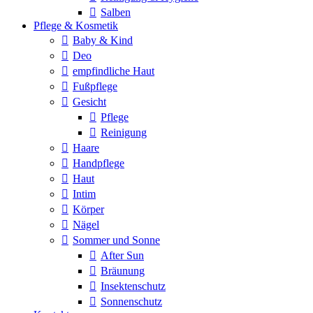
Salben
Pflege & Kosmetik
Baby & Kind
Deo
empfindliche Haut
Fußpflege
Gesicht
Pflege
Reinigung
Haare
Handpflege
Haut
Intim
Körper
Nägel
Sommer und Sonne
After Sun
Bräunung
Insektenschutz
Sonnenschutz