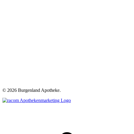
©
2026 Burgenland Apotheke.
t
T