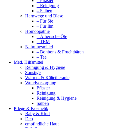
– Pflaster
– Reinigung
– Salben
Harnwege und Blase
– Für Sie
– Für Ihn
Homöopathie
– Ätherische Öle
– TEM
Nahrungsmittel
– Bonbons & Fruchtbären
– Tee
Med. Hilfsmittel
Reinigung & Hygiene
Sonstige
Wärme- & Kältetherapie
Wundversorgung
Pflaster
Reinigung
Reinigung & Hygiene
Salben
Pflege & Kosmetik
Baby & Kind
Deo
empfindliche Haut