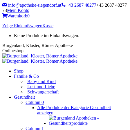
Zum
info@apotheke-siegendorf.at
+43 2687 48277
+43 2687 48277
Inhalt
73
Mein Konto
springen
Warenkorb
0
Zeige Einkaufswagen
Kasse
Keine Produkte im Einkaufswagen.
Burgenland, Kloster, Römer Apotheke
Onlineshop
Shop
Familie & Co
Baby und Kind
Lust und Liebe
Schwangerschaft
Gesundheit
Column 0
Alle Produkte der Kategorie Gesundheit
anzeigen
Column 1