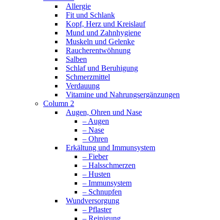
Allergie
Fit und Schlank
Kopf, Herz und Kreislauf
Mund und Zahnhygiene
Muskeln und Gelenke
Raucherentwöhnung
Salben
Schlaf und Beruhigung
Schmerzmittel
Verdauung
Vitamine und Nahrungsergänzungen
Column 2
Augen, Ohren und Nase
– Augen
– Nase
– Ohren
Erkältung und Immunsystem
– Fieber
– Halsschmerzen
– Husten
– Immunsystem
– Schnupfen
Wundversorgung
– Pflaster
– Reinigung