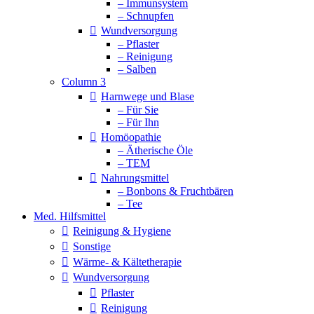
– Immunsystem
– Schnupfen
Wundversorgung
– Pflaster
– Reinigung
– Salben
Column 3
Harnwege und Blase
– Für Sie
– Für Ihn
Homöopathie
– Ätherische Öle
– TEM
Nahrungsmittel
– Bonbons & Fruchtbären
– Tee
Med. Hilfsmittel
Reinigung & Hygiene
Sonstige
Wärme- & Kältetherapie
Wundversorgung
Pflaster
Reinigung