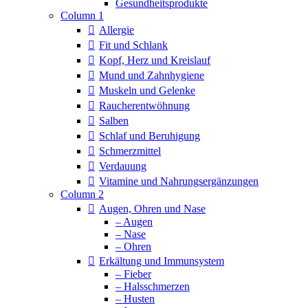
Column 1
Allergie
Fit und Schlank
Kopf, Herz und Kreislauf
Mund und Zahnhygiene
Muskeln und Gelenke
Raucherentwöhnung
Salben
Schlaf und Beruhigung
Schmerzmittel
Verdauung
Vitamine und Nahrungsergänzungen
Column 2
Augen, Ohren und Nase
– Augen
– Nase
– Ohren
Erkältung und Immunsystem
– Fieber
– Halsschmerzen
– Husten