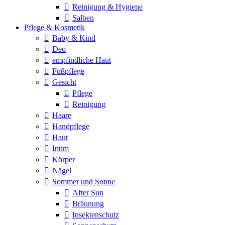
Reinigung & Hygiene
Salben
Pflege & Kosmetik
Baby & Kind
Deo
empfindliche Haut
Fußpflege
Gesicht
Pflege
Reinigung
Haare
Handpflege
Haut
Intim
Körper
Nägel
Sommer und Sonne
After Sun
Bräunung
Insektenschutz