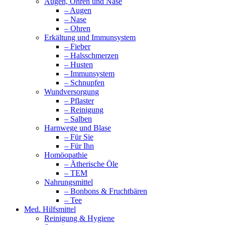
Augen, Ohren und Nase
– Augen
– Nase
– Ohren
Erkältung und Immunsystem
– Fieber
– Halsschmerzen
– Husten
– Immunsystem
– Schnupfen
Wundversorgung
– Pflaster
– Reinigung
– Salben
Harnwege und Blase
– Für Sie
– Für Ihn
Homöopathie
– Ätherische Öle
– TEM
Nahrungsmittel
– Bonbons & Fruchtbären
– Tee
Med. Hilfsmittel
Reinigung & Hygiene