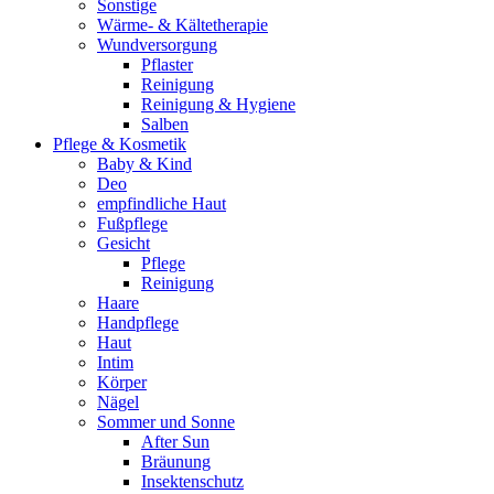
Sonstige
Wärme- & Kältetherapie
Wundversorgung
Pflaster
Reinigung
Reinigung & Hygiene
Salben
Pflege & Kosmetik
Baby & Kind
Deo
empfindliche Haut
Fußpflege
Gesicht
Pflege
Reinigung
Haare
Handpflege
Haut
Intim
Körper
Nägel
Sommer und Sonne
After Sun
Bräunung
Insektenschutz