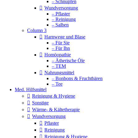
– Schnupfen
Wundversorgung
– Pflaster
– Reinigung
– Salben
Column 3
Harnwege und Blase
– Für Sie
– Für Ihn
Homöopathie
– Ätherische Öle
– TEM
Nahrungsmittel
– Bonbons & Fruchtbären
– Tee
Med. Hilfsmittel
Reinigung & Hygiene
Sonstige
Wärme- & Kältetherapie
Wundversorgung
Pflaster
Reinigung
Reinigung & Hygiene