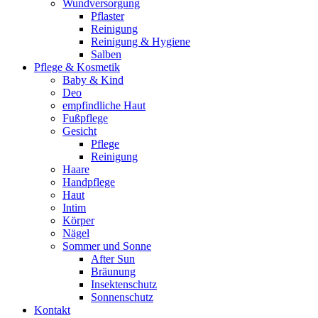
Wundversorgung
Pflaster
Reinigung
Reinigung & Hygiene
Salben
Pflege & Kosmetik
Baby & Kind
Deo
empfindliche Haut
Fußpflege
Gesicht
Pflege
Reinigung
Haare
Handpflege
Haut
Intim
Körper
Nägel
Sommer und Sonne
After Sun
Bräunung
Insektenschutz
Sonnenschutz
Kontakt