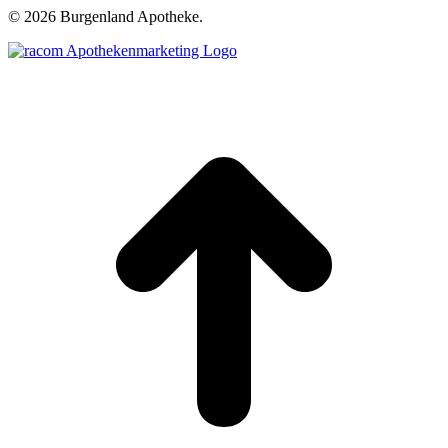
©
2026 Burgenland Apotheke.
t
T