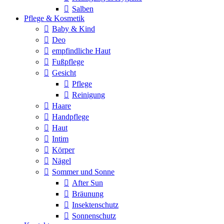
Salben
Pflege & Kosmetik
Baby & Kind
Deo
empfindliche Haut
Fußpflege
Gesicht
Pflege
Reinigung
Haare
Handpflege
Haut
Intim
Körper
Nägel
Sommer und Sonne
After Sun
Bräunung
Insektenschutz
Sonnenschutz