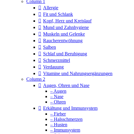
Column 1
Allergie
Fit und Schlank
Kopf, Herz und Kreislauf
Mund und Zahnhygiene
Muskeln und Gelenke
Raucherentwöhnung
Salben
Schlaf und Beruhigung
Schmerzmittel
Verdauung
Vitamine und Nahrungsergänzungen
Column 2
Augen, Ohren und Nase
– Augen
– Nase
– Ohren
Erkältung und Immunsystem
– Fieber
– Halsschmerzen
– Husten
– Immunsystem