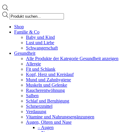
Products
search
Facebook
Shop
page
Familie & Co
opens
Baby und Kind
in
Lust und Liebe
new
Schwangerschaft
window
Gesundheit
Alle Produkte der Kategorie Gesundheit anzeigen
Allergie
Fit und Schlank
Kopf, Herz und Kreislauf
Mund und Zahnhygiene
Muskeln und Gelenke
Raucherentwöhnung
Salben
Schlaf und Beruhigung
Schmerzmittel
Verdauung
Vitamine und Nahrungsergänzungen
Augen, Ohren und Nase
– Augen