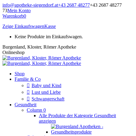
Zum
info@apotheke-siegendorf.at
+43 2687 48277
+43 2687 48277
Inhalt
73
Mein Konto
springen
Warenkorb
0
Zeige Einkaufswagen
Kasse
Keine Produkte im Einkaufswagen.
Burgenland, Kloster, Römer Apotheke
Onlineshop
Shop
Familie & Co
Baby und Kind
Lust und Liebe
Schwangerschaft
Gesundheit
Column 0
Alle Produkte der Kategorie Gesundheit
anzeigen