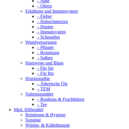
– Nase
– Ohren
Erkältung und Immunsystem
– Fieber
– Halsschmerzen
– Husten
– Immunsystem
– Schnupfen
Wundversorgung
– Pflaster
– Reinigung
– Salben
Harnwege und Blase
– Für Sie
– Für Ihn
Homöopathie
– Ätherische Öle
– TEM
Nahrungsmittel
– Bonbons & Fruchtbären
– Tee
Med. Hilfsmittel
Reinigung & Hygiene
Sonstige
Wärme- & Kältetherapie