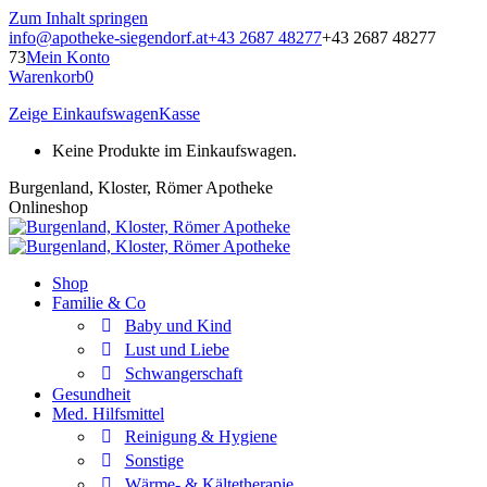
Zum Inhalt springen
info@apotheke-siegendorf.at
+43 2687 48277
+43 2687 48277
73
Mein Konto
Warenkorb
0
Zeige Einkaufswagen
Kasse
Keine Produkte im Einkaufswagen.
Burgenland, Kloster, Römer Apotheke
Onlineshop
Shop
Familie & Co
Baby und Kind
Lust und Liebe
Schwangerschaft
Gesundheit
Med. Hilfsmittel
Reinigung & Hygiene
Sonstige
Wärme- & Kältetherapie