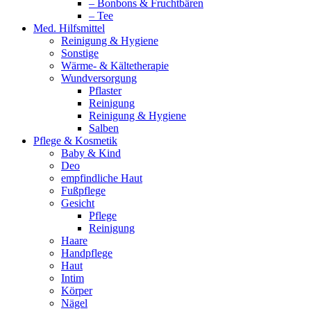
– Bonbons & Fruchtbären
– Tee
Med. Hilfsmittel
Reinigung & Hygiene
Sonstige
Wärme- & Kältetherapie
Wundversorgung
Pflaster
Reinigung
Reinigung & Hygiene
Salben
Pflege & Kosmetik
Baby & Kind
Deo
empfindliche Haut
Fußpflege
Gesicht
Pflege
Reinigung
Haare
Handpflege
Haut
Intim
Körper
Nägel