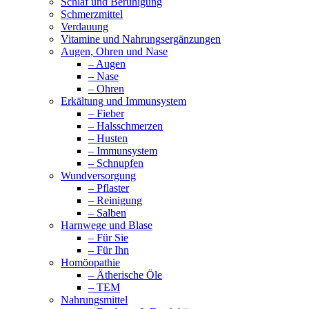
Schlaf und Beruhigung
Schmerzmittel
Verdauung
Vitamine und Nahrungsergänzungen
Augen, Ohren und Nase
– Augen
– Nase
– Ohren
Erkältung und Immunsystem
– Fieber
– Halsschmerzen
– Husten
– Immunsystem
– Schnupfen
Wundversorgung
– Pflaster
– Reinigung
– Salben
Harnwege und Blase
– Für Sie
– Für Ihn
Homöopathie
– Ätherische Öle
– TEM
Nahrungsmittel