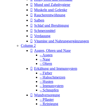
Mund und Zahnhygiene
Muskeln und Gelenke
Raucherentwöhnung
Salben
Schlaf und Beruhigung
Schmerzmittel
Verdauung
Vitamine und Nahrungsergänzungen
Column 2
Augen, Ohren und Nase
– Augen
– Nase
– Ohren
Erkältung und Immunsystem
– Fieber
– Halsschmerzen
– Husten
– Immunsystem
– Schnupfen
Wundversorgung
– Pflaster
– Reinigung