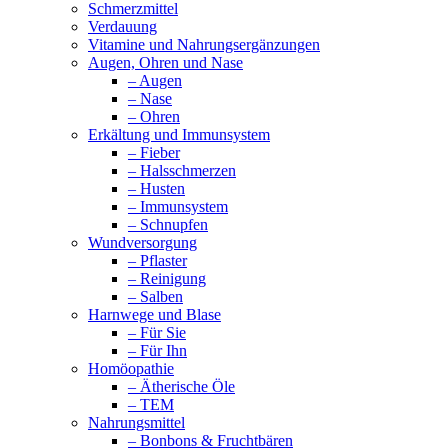
Schmerzmittel
Verdauung
Vitamine und Nahrungsergänzungen
Augen, Ohren und Nase
– Augen
– Nase
– Ohren
Erkältung und Immunsystem
– Fieber
– Halsschmerzen
– Husten
– Immunsystem
– Schnupfen
Wundversorgung
– Pflaster
– Reinigung
– Salben
Harnwege und Blase
– Für Sie
– Für Ihn
Homöopathie
– Ätherische Öle
– TEM
Nahrungsmittel
– Bonbons & Fruchtbären