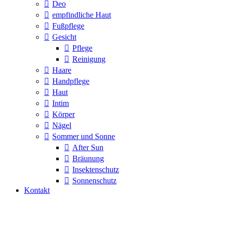
Deo
empfindliche Haut
Fußpflege
Gesicht
Pflege
Reinigung
Haare
Handpflege
Haut
Intim
Körper
Nägel
Sommer und Sonne
After Sun
Bräunung
Insektenschutz
Sonnenschutz
Kontakt