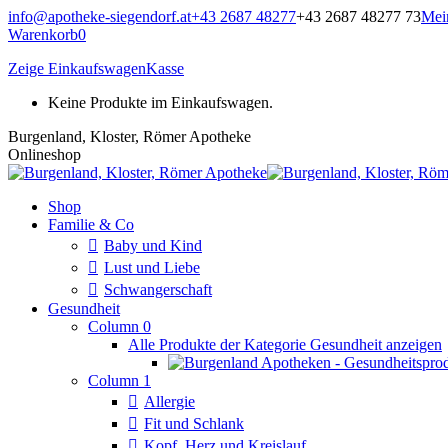
Zum
info@apotheke-siegendorf.at
+43 2687 48277
+43 2687 48277 73
Mei
Inhalt
Warenkorb
0
springen
Zeige Einkaufswagen
Kasse
Keine Produkte im Einkaufswagen.
Burgenland, Kloster, Römer Apotheke
Onlineshop
Shop
Familie & Co
Baby und Kind
Lust und Liebe
Schwangerschaft
Gesundheit
Column 0
Alle Produkte der Kategorie Gesundheit anzeigen
Column 1
Allergie
Fit und Schlank
Kopf, Herz und Kreislauf