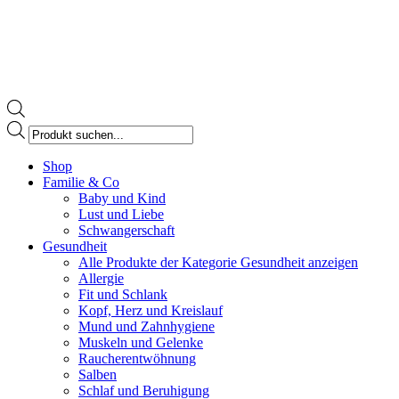
Products
search
Facebook
Shop
page
Familie & Co
opens
Baby und Kind
in
Lust und Liebe
new
Schwangerschaft
window
Gesundheit
Alle Produkte der Kategorie Gesundheit anzeigen
Allergie
Fit und Schlank
Kopf, Herz und Kreislauf
Mund und Zahnhygiene
Muskeln und Gelenke
Raucherentwöhnung
Salben
Schlaf und Beruhigung