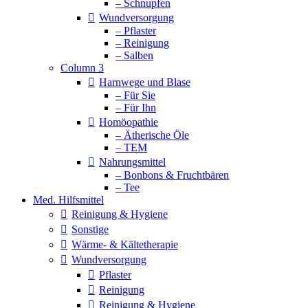
– Schnupfen
Wundversorgung
– Pflaster
– Reinigung
– Salben
Column 3
Harnwege und Blase
– Für Sie
– Für Ihn
Homöopathie
– Ätherische Öle
– TEM
Nahrungsmittel
– Bonbons & Fruchtbären
– Tee
Med. Hilfsmittel
Reinigung & Hygiene
Sonstige
Wärme- & Kältetherapie
Wundversorgung
Pflaster
Reinigung
Reinigung & Hygiene