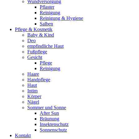
Wundversorgung
Pflaster
Reinigung
Reinigung & Hygiene
Salben
Pflege & Kosmetik
Baby & Kind
Deo
empfindliche Haut
Fußpflege
Gesicht
Pflege
Reinigung
Haare
Handpflege
Haut
Intim
Körper
Nägel
Sommer und Sonne
After Sun
Bräunung
Insektenschutz
Sonnenschutz
Kontakt