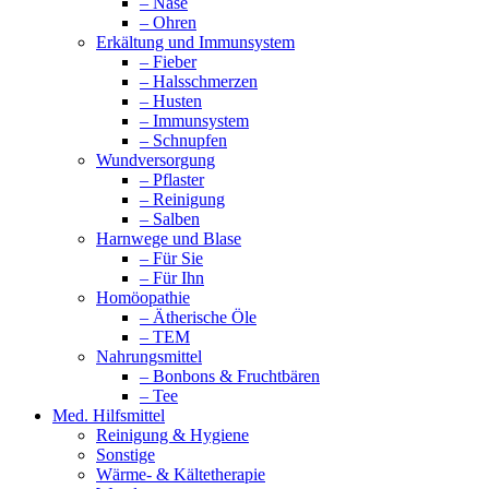
– Nase
– Ohren
Erkältung und Immunsystem
– Fieber
– Halsschmerzen
– Husten
– Immunsystem
– Schnupfen
Wundversorgung
– Pflaster
– Reinigung
– Salben
Harnwege und Blase
– Für Sie
– Für Ihn
Homöopathie
– Ätherische Öle
– TEM
Nahrungsmittel
– Bonbons & Fruchtbären
– Tee
Med. Hilfsmittel
Reinigung & Hygiene
Sonstige
Wärme- & Kältetherapie