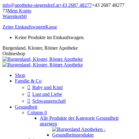
Zum
info@apotheke-siegendorf.at
+43 2687 48277
+43 2687 48277
Inhalt
73
Mein Konto
springen
Warenkorb
0
Zeige Einkaufswagen
Kasse
Keine Produkte im Einkaufswagen.
Burgenland, Kloster, Römer Apotheke
Onlineshop
Shop
Familie & Co
Baby und Kind
Lust und Liebe
Schwangerschaft
Gesundheit
Column 0
Alle Produkte der Kategorie Gesundheit
anzeigen