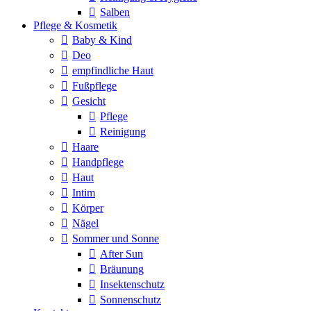
Salben
Pflege & Kosmetik
Baby & Kind
Deo
empfindliche Haut
Fußpflege
Gesicht
Pflege
Reinigung
Haare
Handpflege
Haut
Intim
Körper
Nägel
Sommer und Sonne
After Sun
Bräunung
Insektenschutz
Sonnenschutz