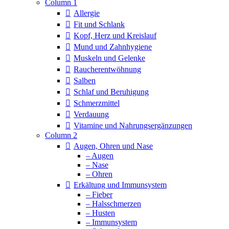
Column 1
Allergie
Fit und Schlank
Kopf, Herz und Kreislauf
Mund und Zahnhygiene
Muskeln und Gelenke
Raucherentwöhnung
Salben
Schlaf und Beruhigung
Schmerzmittel
Verdauung
Vitamine und Nahrungsergänzungen
Column 2
Augen, Ohren und Nase
– Augen
– Nase
– Ohren
Erkältung und Immunsystem
– Fieber
– Halsschmerzen
– Husten
– Immunsystem