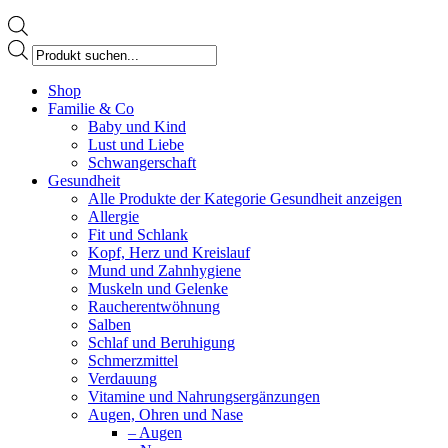
Products
search
Facebook
Shop
page
Familie & Co
opens
Baby und Kind
in
Lust und Liebe
new
Schwangerschaft
window
Gesundheit
Alle Produkte der Kategorie Gesundheit anzeigen
Allergie
Fit und Schlank
Kopf, Herz und Kreislauf
Mund und Zahnhygiene
Muskeln und Gelenke
Raucherentwöhnung
Salben
Schlaf und Beruhigung
Schmerzmittel
Verdauung
Vitamine und Nahrungsergänzungen
Augen, Ohren und Nase
– Augen