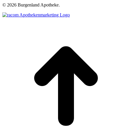
©
2026 Burgenland Apotheke.
t
T