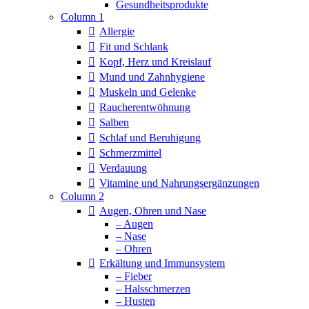
Column 1
Allergie
Fit und Schlank
Kopf, Herz und Kreislauf
Mund und Zahnhygiene
Muskeln und Gelenke
Raucherentwöhnung
Salben
Schlaf und Beruhigung
Schmerzmittel
Verdauung
Vitamine und Nahrungsergänzungen
Column 2
Augen, Ohren und Nase
– Augen
– Nase
– Ohren
Erkältung und Immunsystem
– Fieber
– Halsschmerzen
– Husten