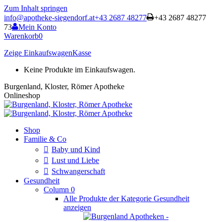
Zum Inhalt springen
info@apotheke-siegendorf.at
+43 2687 48277
+43 2687 48277
73
Mein Konto
Warenkorb
0
Zeige Einkaufswagen
Kasse
Keine Produkte im Einkaufswagen.
Burgenland, Kloster, Römer Apotheke
Onlineshop
Shop
Familie & Co
Baby und Kind
Lust und Liebe
Schwangerschaft
Gesundheit
Column 0
Alle Produkte der Kategorie Gesundheit
anzeigen