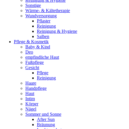
Reinigung & Hygiene
Sonstige
Wärme- & Kältetherapie
Wundversorgung
Pflaster
Reinigung
Reinigung & Hygiene
Salben
Pflege & Kosmetik
Baby & Kind
Deo
empfindliche Haut
Fußpflege
Gesicht
Pflege
Reinigung
Haare
Handpflege
Haut
Intim
Körper
Nägel
Sommer und Sonne
After Sun
Bräunung