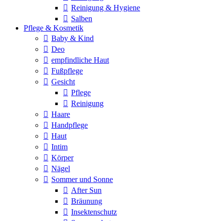
Reinigung & Hygiene
Salben
Pflege & Kosmetik
Baby & Kind
Deo
empfindliche Haut
Fußpflege
Gesicht
Pflege
Reinigung
Haare
Handpflege
Haut
Intim
Körper
Nägel
Sommer und Sonne
After Sun
Bräunung
Insektenschutz