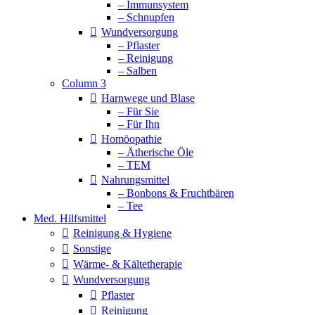
– Immunsystem
– Schnupfen
Wundversorgung
– Pflaster
– Reinigung
– Salben
Column 3
Harnwege und Blase
– Für Sie
– Für Ihn
Homöopathie
– Ätherische Öle
– TEM
Nahrungsmittel
– Bonbons & Fruchtbären
– Tee
Med. Hilfsmittel
Reinigung & Hygiene
Sonstige
Wärme- & Kältetherapie
Wundversorgung
Pflaster
Reinigung