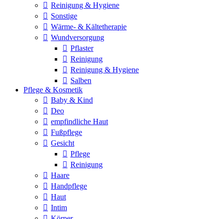
Reinigung & Hygiene
Sonstige
Wärme- & Kältetherapie
Wundversorgung
Pflaster
Reinigung
Reinigung & Hygiene
Salben
Pflege & Kosmetik
Baby & Kind
Deo
empfindliche Haut
Fußpflege
Gesicht
Pflege
Reinigung
Haare
Handpflege
Haut
Intim
Körper