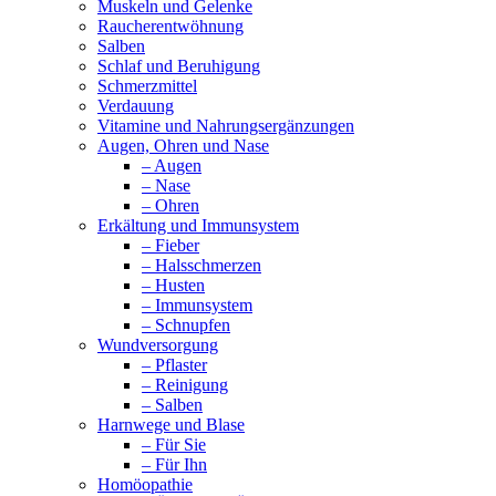
Muskeln und Gelenke
Raucherentwöhnung
Salben
Schlaf und Beruhigung
Schmerzmittel
Verdauung
Vitamine und Nahrungsergänzungen
Augen, Ohren und Nase
– Augen
– Nase
– Ohren
Erkältung und Immunsystem
– Fieber
– Halsschmerzen
– Husten
– Immunsystem
– Schnupfen
Wundversorgung
– Pflaster
– Reinigung
– Salben
Harnwege und Blase
– Für Sie
– Für Ihn
Homöopathie