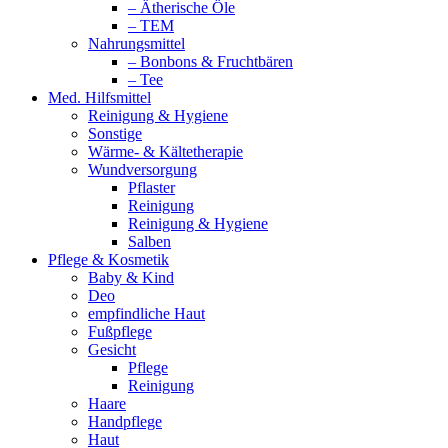
– Ätherische Öle
– TEM
Nahrungsmittel
– Bonbons & Fruchtbären
– Tee
Med. Hilfsmittel
Reinigung & Hygiene
Sonstige
Wärme- & Kältetherapie
Wundversorgung
Pflaster
Reinigung
Reinigung & Hygiene
Salben
Pflege & Kosmetik
Baby & Kind
Deo
empfindliche Haut
Fußpflege
Gesicht
Pflege
Reinigung
Haare
Handpflege
Haut