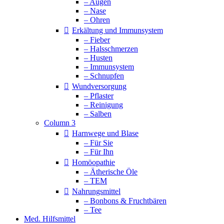
– Augen
– Nase
– Ohren
Erkältung und Immunsystem
– Fieber
– Halsschmerzen
– Husten
– Immunsystem
– Schnupfen
Wundversorgung
– Pflaster
– Reinigung
– Salben
Column 3
Harnwege und Blase
– Für Sie
– Für Ihn
Homöopathie
– Ätherische Öle
– TEM
Nahrungsmittel
– Bonbons & Fruchtbären
– Tee
Med. Hilfsmittel