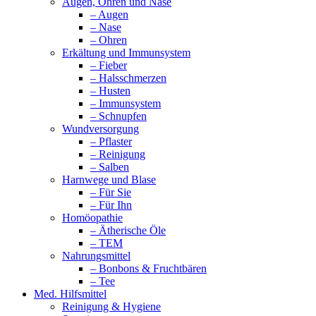
Augen, Ohren und Nase
– Augen
– Nase
– Ohren
Erkältung und Immunsystem
– Fieber
– Halsschmerzen
– Husten
– Immunsystem
– Schnupfen
Wundversorgung
– Pflaster
– Reinigung
– Salben
Harnwege und Blase
– Für Sie
– Für Ihn
Homöopathie
– Ätherische Öle
– TEM
Nahrungsmittel
– Bonbons & Fruchtbären
– Tee
Med. Hilfsmittel
Reinigung & Hygiene