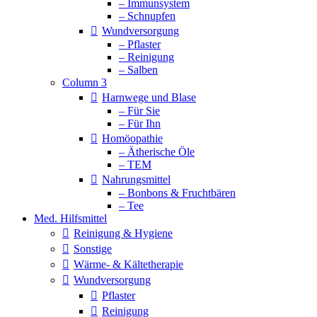
– Immunsystem
– Schnupfen
Wundversorgung
– Pflaster
– Reinigung
– Salben
Column 3
Harnwege und Blase
– Für Sie
– Für Ihn
Homöopathie
– Ätherische Öle
– TEM
Nahrungsmittel
– Bonbons & Fruchtbären
– Tee
Med. Hilfsmittel
Reinigung & Hygiene
Sonstige
Wärme- & Kältetherapie
Wundversorgung
Pflaster
Reinigung