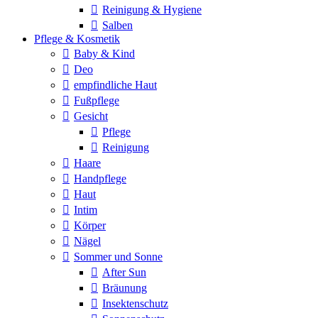
Reinigung & Hygiene
Salben
Pflege & Kosmetik
Baby & Kind
Deo
empfindliche Haut
Fußpflege
Gesicht
Pflege
Reinigung
Haare
Handpflege
Haut
Intim
Körper
Nägel
Sommer und Sonne
After Sun
Bräunung
Insektenschutz