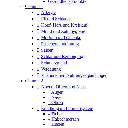
Column 1
Allergie
Fit und Schlank
Kopf, Herz und Kreislauf
Mund und Zahnhygiene
Muskeln und Gelenke
Raucherentwöhnung
Salben
Schlaf und Beruhigung
Schmerzmittel
Verdauung
Vitamine und Nahrungsergänzungen
Column 2
Augen, Ohren und Nase
– Augen
– Nase
– Ohren
Erkältung und Immunsystem
– Fieber
– Halsschmerzen
– Husten