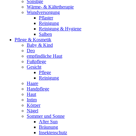
Sonstige
Wärme- & Kältetherapie
Wundversorgung
Pflaster
Reinigung
Reinigung & Hygiene
Salben
Pflege & Kosmetik
Baby & Kind
Deo
empfindliche Haut
Fußpflege
Gesicht
Pflege
Reinigung
Haare
Handpflege
Haut
Intim
Körper
Nägel
Sommer und Sonne
After Sun
Bräunung
Insektenschutz