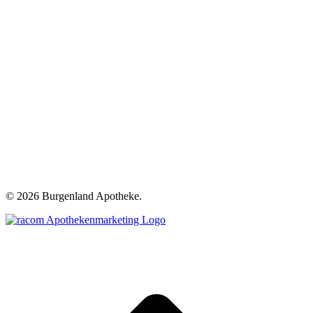
©
2026 Burgenland Apotheke.
t
T