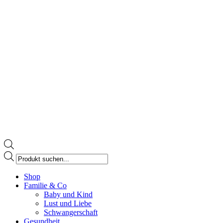
Products
search
Facebook
Shop
page
Familie & Co
opens
Baby und Kind
in
Lust und Liebe
new
Schwangerschaft
window
Gesundheit