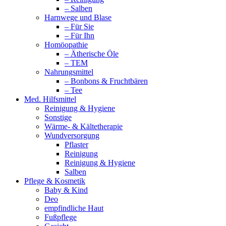
– Salben
Harnwege und Blase
– Für Sie
– Für Ihn
Homöopathie
– Ätherische Öle
– TEM
Nahrungsmittel
– Bonbons & Fruchtbären
– Tee
Med. Hilfsmittel
Reinigung & Hygiene
Sonstige
Wärme- & Kältetherapie
Wundversorgung
Pflaster
Reinigung
Reinigung & Hygiene
Salben
Pflege & Kosmetik
Baby & Kind
Deo
empfindliche Haut
Fußpflege