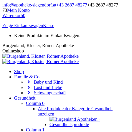
Zum
info@apotheke-siegendorf.at
+43 2687 48277
+43 2687 48277
Inhalt
73
Mein Konto
springen
Warenkorb
0
Zeige Einkaufswagen
Kasse
Keine Produkte im Einkaufswagen.
Burgenland, Kloster, Römer Apotheke
Onlineshop
Shop
Familie & Co
Baby und Kind
Lust und Liebe
Schwangerschaft
Gesundheit
Column 0
Alle Produkte der Kategorie Gesundheit
anzeigen
Column 1