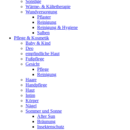
Sonstige
Wärme- & Kältetherapie
Wundversorgung
Pflaster
Reinigung
Reinigung & Hygiene
Salben
Pflege & Kosmetik
Baby & Kind
Deo
empfindliche Haut
Fußpflege
Gesicht
Pflege
Reinigung
Haare
Handpflege
Haut
Intim
Körper
Nägel
Sommer und Sonne
After Sun
Bräunung
Insektenschutz