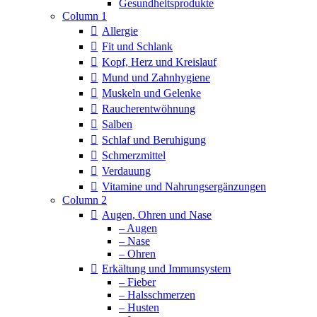
Column 1
Allergie
Fit und Schlank
Kopf, Herz und Kreislauf
Mund und Zahnhygiene
Muskeln und Gelenke
Raucherentwöhnung
Salben
Schlaf und Beruhigung
Schmerzmittel
Verdauung
Vitamine und Nahrungsergänzungen
Column 2
Augen, Ohren und Nase
– Augen
– Nase
– Ohren
Erkältung und Immunsystem
– Fieber
– Halsschmerzen
– Husten