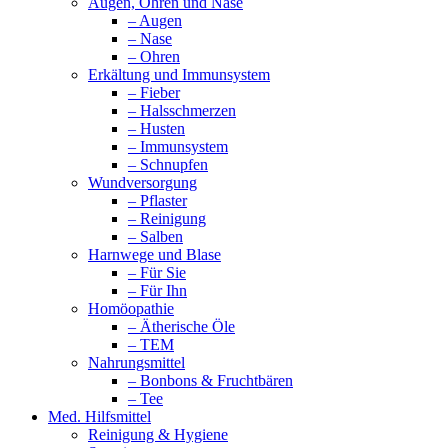
Augen, Ohren und Nase
– Augen
– Nase
– Ohren
Erkältung und Immunsystem
– Fieber
– Halsschmerzen
– Husten
– Immunsystem
– Schnupfen
Wundversorgung
– Pflaster
– Reinigung
– Salben
Harnwege und Blase
– Für Sie
– Für Ihn
Homöopathie
– Ätherische Öle
– TEM
Nahrungsmittel
– Bonbons & Fruchtbären
– Tee
Med. Hilfsmittel
Reinigung & Hygiene