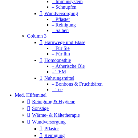
– Immunsystem
– Schnupfen
Wundversorgung
– Pflaster
– Reinigung
– Salben
Column 3
Harnwege und Blase
– Für Sie
– Für Ihn
Homöopathie
– Ätherische Öle
– TEM
Nahrungsmittel
– Bonbons & Fruchtbären
– Tee
Med. Hilfsmittel
Reinigung & Hygiene
Sonstige
Wärme- & Kältetherapie
Wundversorgung
Pflaster
Reinigung