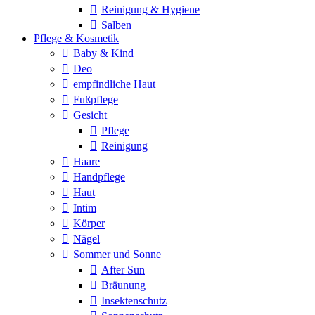
Reinigung & Hygiene
Salben
Pflege & Kosmetik
Baby & Kind
Deo
empfindliche Haut
Fußpflege
Gesicht
Pflege
Reinigung
Haare
Handpflege
Haut
Intim
Körper
Nägel
Sommer und Sonne
After Sun
Bräunung
Insektenschutz