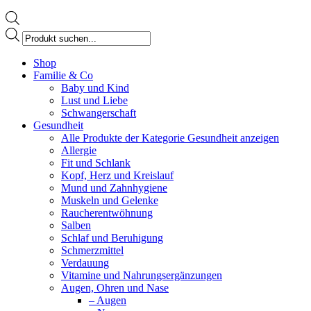
Products
search
Facebook
Shop
page
Familie & Co
opens
Baby und Kind
in
Lust und Liebe
new
Schwangerschaft
window
Gesundheit
Alle Produkte der Kategorie Gesundheit anzeigen
Allergie
Fit und Schlank
Kopf, Herz und Kreislauf
Mund und Zahnhygiene
Muskeln und Gelenke
Raucherentwöhnung
Salben
Schlaf und Beruhigung
Schmerzmittel
Verdauung
Vitamine und Nahrungsergänzungen
Augen, Ohren und Nase
– Augen