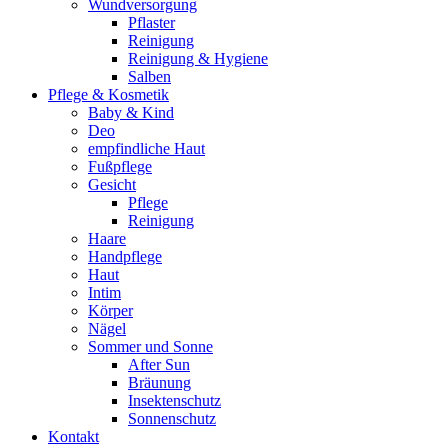
Wundversorgung
Pflaster
Reinigung
Reinigung & Hygiene
Salben
Pflege & Kosmetik
Baby & Kind
Deo
empfindliche Haut
Fußpflege
Gesicht
Pflege
Reinigung
Haare
Handpflege
Haut
Intim
Körper
Nägel
Sommer und Sonne
After Sun
Bräunung
Insektenschutz
Sonnenschutz
Kontakt