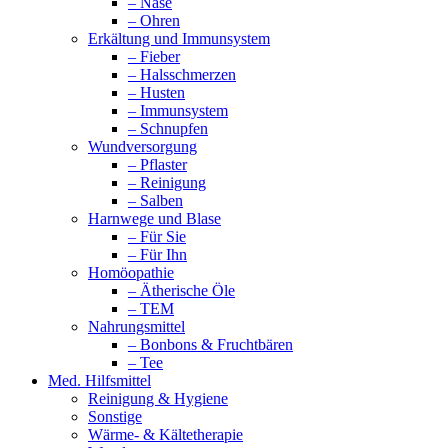
– Nase
– Ohren
Erkältung und Immunsystem
– Fieber
– Halsschmerzen
– Husten
– Immunsystem
– Schnupfen
Wundversorgung
– Pflaster
– Reinigung
– Salben
Harnwege und Blase
– Für Sie
– Für Ihn
Homöopathie
– Ätherische Öle
– TEM
Nahrungsmittel
– Bonbons & Fruchtbären
– Tee
Med. Hilfsmittel
Reinigung & Hygiene
Sonstige
Wärme- & Kältetherapie