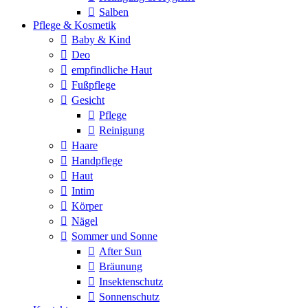
Salben
Pflege & Kosmetik
Baby & Kind
Deo
empfindliche Haut
Fußpflege
Gesicht
Pflege
Reinigung
Haare
Handpflege
Haut
Intim
Körper
Nägel
Sommer und Sonne
After Sun
Bräunung
Insektenschutz
Sonnenschutz