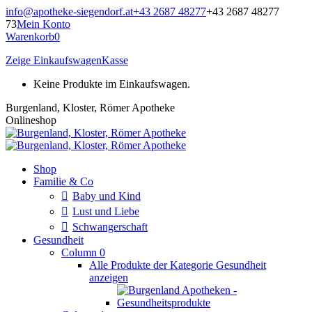
Zum
info@apotheke-siegendorf.at
+43 2687 48277
+43 2687 48277
Inhalt
73
Mein Konto
springen
Warenkorb
0
Zeige Einkaufswagen
Kasse
Keine Produkte im Einkaufswagen.
Burgenland, Kloster, Römer Apotheke
Onlineshop
Shop
Familie & Co
Baby und Kind
Lust und Liebe
Schwangerschaft
Gesundheit
Column 0
Alle Produkte der Kategorie Gesundheit
anzeigen