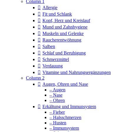
Column 1
Allergie
Fit und Schlank
Kopf, Herz und Kreislauf
Mund und Zahnhygiene
Muskeln und Gelenke
Raucherentwöhnung
Salben
Schlaf und Beruhigung
Schmerzmittel
Verdauung
Vitamine und Nahrungsergänzungen
Column 2
Augen, Ohren und Nase
– Augen
– Nase
– Ohren
Erkältung und Immunsystem
– Fieber
– Halsschmerzen
– Husten
– Immunsystem