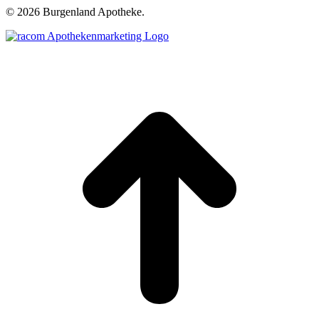
©
2026 Burgenland Apotheke.
t
T