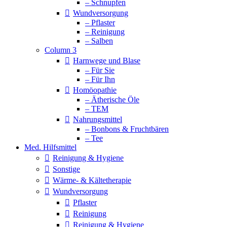
– Schnupfen
Wundversorgung
– Pflaster
– Reinigung
– Salben
Column 3
Harnwege und Blase
– Für Sie
– Für Ihn
Homöopathie
– Ätherische Öle
– TEM
Nahrungsmittel
– Bonbons & Fruchtbären
– Tee
Med. Hilfsmittel
Reinigung & Hygiene
Sonstige
Wärme- & Kältetherapie
Wundversorgung
Pflaster
Reinigung
Reinigung & Hygiene