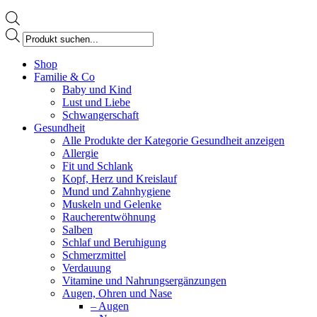
Products
search
Facebook
Shop
page
Familie & Co
opens
Baby und Kind
in
Lust und Liebe
new
Schwangerschaft
window
Gesundheit
Alle Produkte der Kategorie Gesundheit anzeigen
Allergie
Fit und Schlank
Kopf, Herz und Kreislauf
Mund und Zahnhygiene
Muskeln und Gelenke
Raucherentwöhnung
Salben
Schlaf und Beruhigung
Schmerzmittel
Verdauung
Vitamine und Nahrungsergänzungen
Augen, Ohren und Nase
– Augen