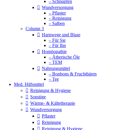
– Schnupfen
Wundversorgung
– Pflaster
– Reinigung
– Salben
Column 3
Harnwege und Blase
– Für Sie
– Für Ihn
Homöopathie
– Ätherische Öle
– TEM
Nahrungsmittel
– Bonbons & Fruchtbären
– Tee
Med. Hilfsmittel
Reinigung & Hygiene
Sonstige
Wärme- & Kältetherapie
Wundversorgung
Pflaster
Reinigung
Reinigung & Hygiene