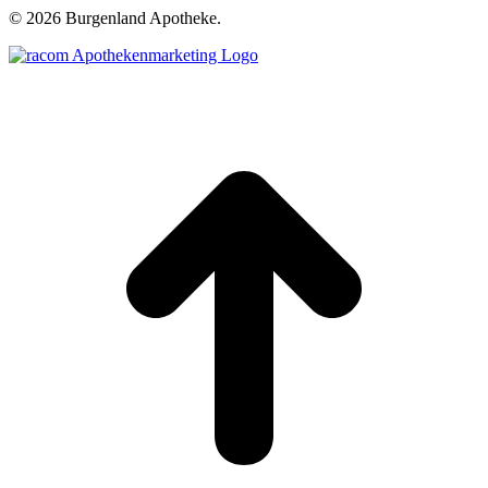
©
2026 Burgenland Apotheke.
t
T