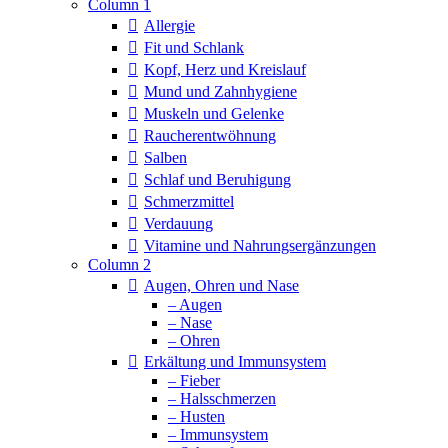
Column 1
Allergie
Fit und Schlank
Kopf, Herz und Kreislauf
Mund und Zahnhygiene
Muskeln und Gelenke
Raucherentwöhnung
Salben
Schlaf und Beruhigung
Schmerzmittel
Verdauung
Vitamine und Nahrungsergänzungen
Column 2
Augen, Ohren und Nase
– Augen
– Nase
– Ohren
Erkältung und Immunsystem
– Fieber
– Halsschmerzen
– Husten
– Immunsystem