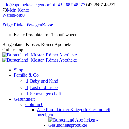
Zum
info@apotheke-siegendorf.at
+43 2687 48277
+43 2687 48277
Inhalt
73
Mein Konto
springen
Warenkorb
0
Zeige Einkaufswagen
Kasse
Keine Produkte im Einkaufswagen.
Burgenland, Kloster, Römer Apotheke
Onlineshop
Shop
Familie & Co
Baby und Kind
Lust und Liebe
Schwangerschaft
Gesundheit
Column 0
Alle Produkte der Kategorie Gesundheit
anzeigen