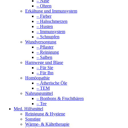
– Nase
– Ohren
Erkältung und Immunsystem
– Fieber
– Halsschmerzen
– Husten
– Immunsystem
– Schnupfen
Wundversorgung
– Pflaster
– Reinigung
– Salben
Harnwege und Blase
– Für Sie
– Für Ihn
Homöopathie
– Ätherische Öle
– TEM
Nahrungsmittel
– Bonbons & Fruchtbären
– Tee
Med. Hilfsmittel
Reinigung & Hygiene
Sonstige
Wärme- & Kältetherapie