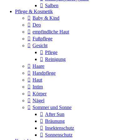
Salben
Pflege & Kosmetik
Baby & Kind
Deo
empfindliche Haut
Fußpflege
Gesicht
Pflege
Reinigung
Haare
Handpflege
Haut
Intim
Körper
Nägel
Sommer und Sonne
After Sun
Bräunung
Insektenschutz
Sonnenschutz