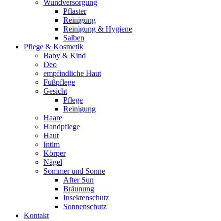
Wundversorgung
Pflaster
Reinigung
Reinigung & Hygiene
Salben
Pflege & Kosmetik
Baby & Kind
Deo
empfindliche Haut
Fußpflege
Gesicht
Pflege
Reinigung
Haare
Handpflege
Haut
Intim
Körper
Nägel
Sommer und Sonne
After Sun
Bräunung
Insektenschutz
Sonnenschutz
Kontakt