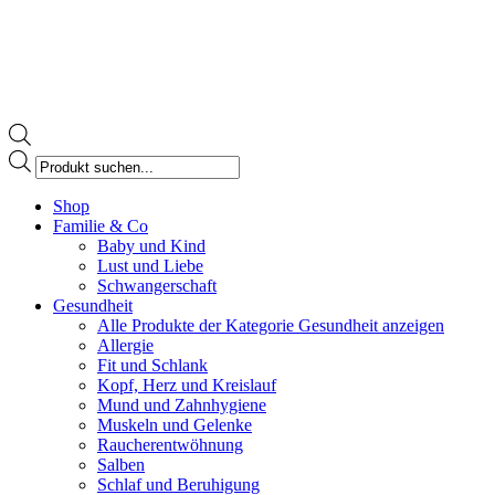
Products
search
Facebook
Shop
page
Familie & Co
opens
Baby und Kind
in
Lust und Liebe
new
Schwangerschaft
window
Gesundheit
Alle Produkte der Kategorie Gesundheit anzeigen
Allergie
Fit und Schlank
Kopf, Herz und Kreislauf
Mund und Zahnhygiene
Muskeln und Gelenke
Raucherentwöhnung
Salben
Schlaf und Beruhigung