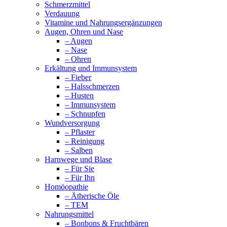
Schmerzmittel
Verdauung
Vitamine und Nahrungsergänzungen
Augen, Ohren und Nase
– Augen
– Nase
– Ohren
Erkältung und Immunsystem
– Fieber
– Halsschmerzen
– Husten
– Immunsystem
– Schnupfen
Wundversorgung
– Pflaster
– Reinigung
– Salben
Harnwege und Blase
– Für Sie
– Für Ihn
Homöopathie
– Ätherische Öle
– TEM
Nahrungsmittel
– Bonbons & Fruchtbären