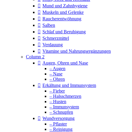
Mund und Zahnhygiene
Muskeln und Gelenke
Raucherentwöhnung
Salben
Schlaf und Beruhigung
Schmerzmittel
Verdauung
Vitamine und Nahrungsergänzungen
Column 2
Augen, Ohren und Nase
– Augen
– Nase
– Ohren
Erkältung und Immunsystem
– Fieber
– Halsschmerzen
– Husten
– Immunsystem
– Schnupfen
Wundversorgung
– Pflaster
– Reinigung