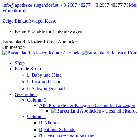
Zum
info@apotheke-siegendorf.at
+43 2687 48277
+43 2687 48277 73
Mei
Inhalt
Warenkorb
0
springen
Zeige Einkaufswagen
Kasse
Keine Produkte im Einkaufswagen.
Burgenland, Kloster, Römer Apotheke
Onlineshop
Shop
Familie & Co
Baby und Kind
Lust und Liebe
Schwangerschaft
Gesundheit
Column 0
Alle Produkte der Kategorie Gesundheit anzeigen
Column 1
Allergie
Fit und Schlank
Kopf, Herz und Kreislauf