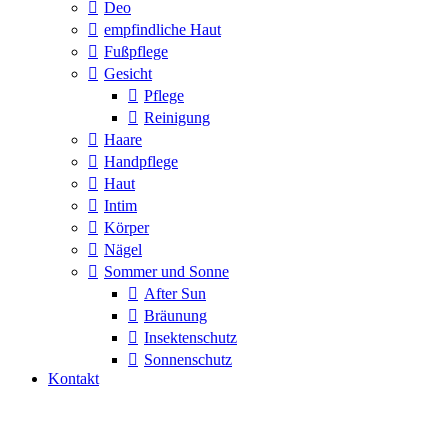
Deo
empfindliche Haut
Fußpflege
Gesicht
Pflege
Reinigung
Haare
Handpflege
Haut
Intim
Körper
Nägel
Sommer und Sonne
After Sun
Bräunung
Insektenschutz
Sonnenschutz
Kontakt