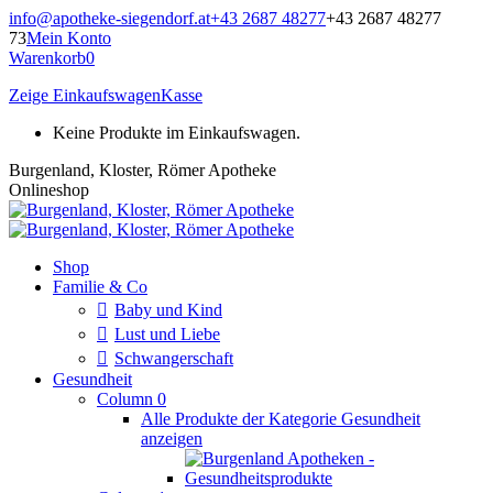
Zum
info@apotheke-siegendorf.at
+43 2687 48277
+43 2687 48277
Inhalt
73
Mein Konto
springen
Warenkorb
0
Zeige Einkaufswagen
Kasse
Keine Produkte im Einkaufswagen.
Burgenland, Kloster, Römer Apotheke
Onlineshop
Shop
Familie & Co
Baby und Kind
Lust und Liebe
Schwangerschaft
Gesundheit
Column 0
Alle Produkte der Kategorie Gesundheit
anzeigen