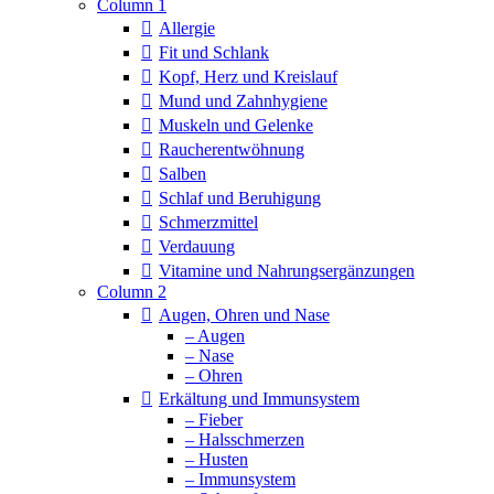
Column 1
Allergie
Fit und Schlank
Kopf, Herz und Kreislauf
Mund und Zahnhygiene
Muskeln und Gelenke
Raucherentwöhnung
Salben
Schlaf und Beruhigung
Schmerzmittel
Verdauung
Vitamine und Nahrungsergänzungen
Column 2
Augen, Ohren und Nase
– Augen
– Nase
– Ohren
Erkältung und Immunsystem
– Fieber
– Halsschmerzen
– Husten
– Immunsystem