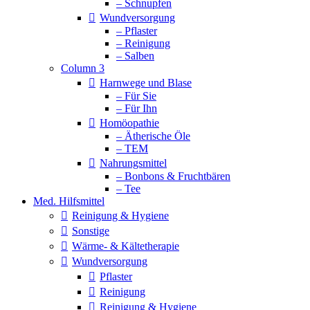
– Schnupfen
Wundversorgung
– Pflaster
– Reinigung
– Salben
Column 3
Harnwege und Blase
– Für Sie
– Für Ihn
Homöopathie
– Ätherische Öle
– TEM
Nahrungsmittel
– Bonbons & Fruchtbären
– Tee
Med. Hilfsmittel
Reinigung & Hygiene
Sonstige
Wärme- & Kältetherapie
Wundversorgung
Pflaster
Reinigung
Reinigung & Hygiene