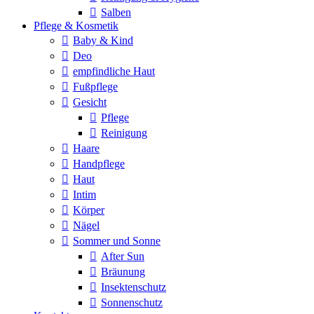
Salben
Pflege & Kosmetik
Baby & Kind
Deo
empfindliche Haut
Fußpflege
Gesicht
Pflege
Reinigung
Haare
Handpflege
Haut
Intim
Körper
Nägel
Sommer und Sonne
After Sun
Bräunung
Insektenschutz
Sonnenschutz