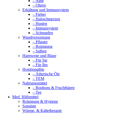
– Nase
– Ohren
Erkältung und Immunsystem
– Fieber
– Halsschmerzen
– Husten
– Immunsystem
– Schnupfen
Wundversorgung
– Pflaster
– Reinigung
– Salben
Harnwege und Blase
– Für Sie
– Für Ihn
Homöopathie
– Ätherische Öle
– TEM
Nahrungsmittel
– Bonbons & Fruchtbären
– Tee
Med. Hilfsmittel
Reinigung & Hygiene
Sonstige
Wärme- & Kältetherapie