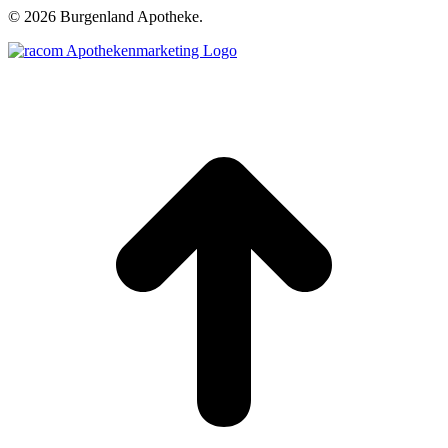
©
2026 Burgenland Apotheke.
t
T