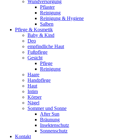
Wundversorgung
Pflaster
Reinigung
Reinigung & Hygiene
Salben
Pflege & Kosmetik
Baby & Kind
Deo
empfindliche Haut
Fußpflege
Gesicht
Pflege
Reinigung
Haare
Handpflege
Haut
Intim
Körper
Nägel
Sommer und Sonne
After Sun
Bräunung
Insektenschutz
Sonnenschutz
Kontakt