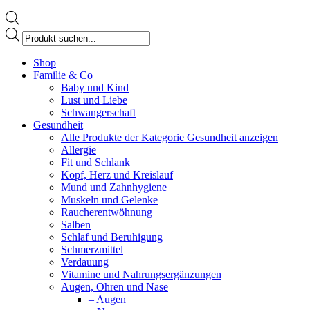
Products
search
Facebook
Shop
page
Familie & Co
opens
Baby und Kind
in
Lust und Liebe
new
Schwangerschaft
window
Gesundheit
Alle Produkte der Kategorie Gesundheit anzeigen
Allergie
Fit und Schlank
Kopf, Herz und Kreislauf
Mund und Zahnhygiene
Muskeln und Gelenke
Raucherentwöhnung
Salben
Schlaf und Beruhigung
Schmerzmittel
Verdauung
Vitamine und Nahrungsergänzungen
Augen, Ohren und Nase
– Augen