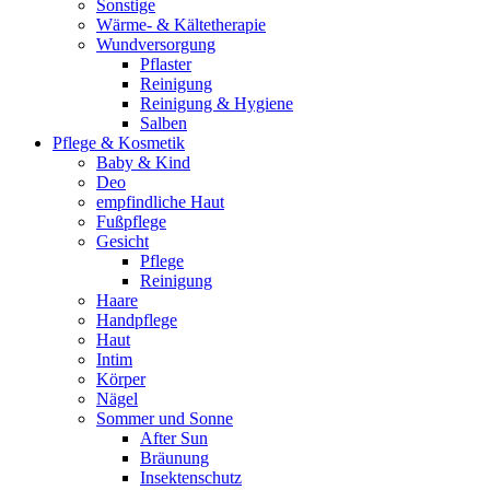
Sonstige
Wärme- & Kältetherapie
Wundversorgung
Pflaster
Reinigung
Reinigung & Hygiene
Salben
Pflege & Kosmetik
Baby & Kind
Deo
empfindliche Haut
Fußpflege
Gesicht
Pflege
Reinigung
Haare
Handpflege
Haut
Intim
Körper
Nägel
Sommer und Sonne
After Sun
Bräunung
Insektenschutz