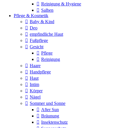
Reinigung & Hygiene
Salben
Pflege & Kosmetik
Baby & Kind
Deo
empfindliche Haut
Fußpflege
Gesicht
Pflege
Reinigung
Haare
Handpflege
Haut
Intim
Körper
Nägel
Sommer und Sonne
After Sun
Bräunung
Insektenschutz