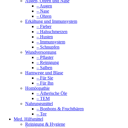
Augen, Ohren und Nase
– Augen
– Nase
– Ohren
Erkältung und Immunsystem
– Fieber
– Halsschmerzen
– Husten
– Immunsystem
– Schnupfen
Wundversorgung
– Pflaster
– Reinigung
– Salben
Harnwege und Blase
– Für Sie
– Für Ihn
Homöopathie
– Ätherische Öle
– TEM
Nahrungsmittel
– Bonbons & Fruchtbären
– Tee
Med. Hilfsmittel
Reinigung & Hygiene