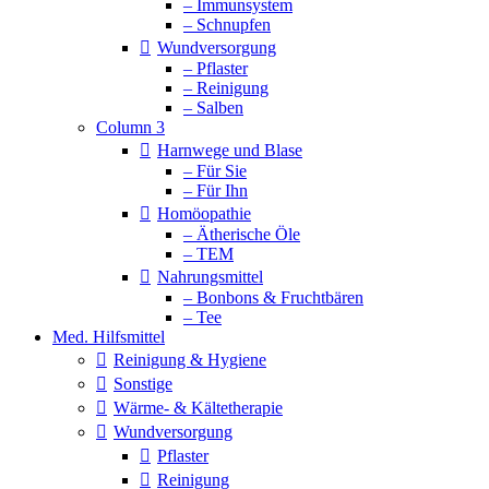
– Immunsystem
– Schnupfen
Wundversorgung
– Pflaster
– Reinigung
– Salben
Column 3
Harnwege und Blase
– Für Sie
– Für Ihn
Homöopathie
– Ätherische Öle
– TEM
Nahrungsmittel
– Bonbons & Fruchtbären
– Tee
Med. Hilfsmittel
Reinigung & Hygiene
Sonstige
Wärme- & Kältetherapie
Wundversorgung
Pflaster
Reinigung