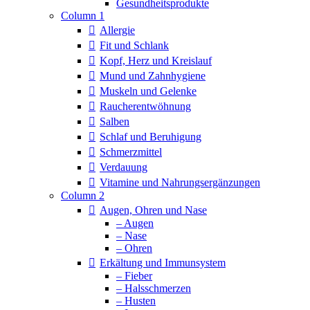
Column 1
Allergie
Fit und Schlank
Kopf, Herz und Kreislauf
Mund und Zahnhygiene
Muskeln und Gelenke
Raucherentwöhnung
Salben
Schlaf und Beruhigung
Schmerzmittel
Verdauung
Vitamine und Nahrungsergänzungen
Column 2
Augen, Ohren und Nase
– Augen
– Nase
– Ohren
Erkältung und Immunsystem
– Fieber
– Halsschmerzen
– Husten