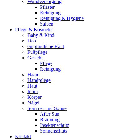
Wundversorgung
Pflaster
Reinigung
Reinigung & Hygiene
Salben
Pflege & Kosmetik
Baby & Kind
Deo
empfindliche Haut
Fußpflege
Gesicht
Pflege
Reinigung
Haare
Handpflege
Haut
Intim
Körper
Nägel
Sommer und Sonne
After Sun
Bräunung
Insektenschutz
Sonnenschutz
Kontakt