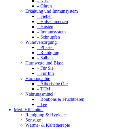
– Nase
– Ohren
Erkältung und Immunsystem
– Fieber
– Halsschmerzen
– Husten
– Immunsystem
– Schnupfen
Wundversorgung
– Pflaster
– Reinigung
– Salben
Harnwege und Blase
– Für Sie
– Für Ihn
Homöopathie
– Ätherische Öle
– TEM
Nahrungsmittel
– Bonbons & Fruchtbären
– Tee
Med. Hilfsmittel
Reinigung & Hygiene
Sonstige
Wärme- & Kältetherapie