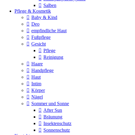
Salben
Pflege & Kosmetik
Baby & Kind
Deo
empfindliche Haut
Fußpflege
Gesicht
Pflege
Reinigung
Haare
Handpflege
Haut
Intim
Körper
Nägel
Sommer und Sonne
After Sun
Bräunung
Insektenschutz
Sonnenschutz