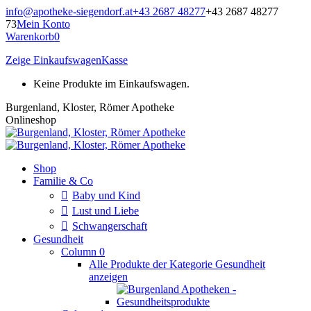
Zum
info@apotheke-siegendorf.at
+43 2687 48277
+43 2687 48277
Inhalt
73
Mein Konto
springen
Warenkorb
0
Zeige Einkaufswagen
Kasse
Keine Produkte im Einkaufswagen.
Burgenland, Kloster, Römer Apotheke
Onlineshop
Shop
Familie & Co
Baby und Kind
Lust und Liebe
Schwangerschaft
Gesundheit
Column 0
Alle Produkte der Kategorie Gesundheit
anzeigen