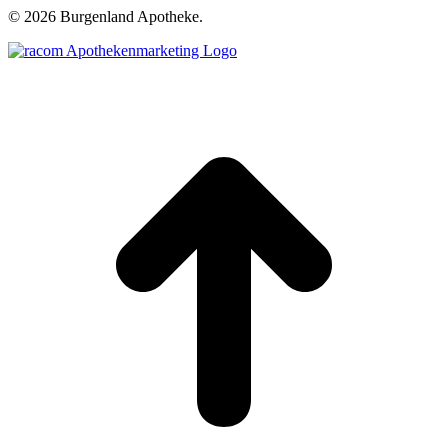
©
2026 Burgenland Apotheke.
t
T