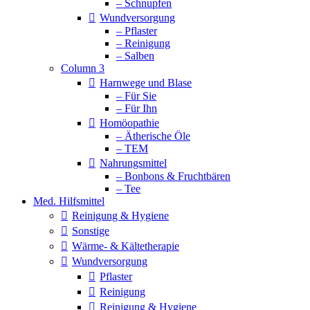
– Schnupfen
Wundversorgung
– Pflaster
– Reinigung
– Salben
Column 3
Harnwege und Blase
– Für Sie
– Für Ihn
Homöopathie
– Ätherische Öle
– TEM
Nahrungsmittel
– Bonbons & Fruchtbären
– Tee
Med. Hilfsmittel
Reinigung & Hygiene
Sonstige
Wärme- & Kältetherapie
Wundversorgung
Pflaster
Reinigung
Reinigung & Hygiene