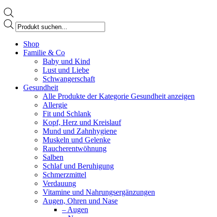
Products
search
Facebook
Shop
page
Familie & Co
opens
Baby und Kind
in
Lust und Liebe
new
Schwangerschaft
window
Gesundheit
Alle Produkte der Kategorie Gesundheit anzeigen
Allergie
Fit und Schlank
Kopf, Herz und Kreislauf
Mund und Zahnhygiene
Muskeln und Gelenke
Raucherentwöhnung
Salben
Schlaf und Beruhigung
Schmerzmittel
Verdauung
Vitamine und Nahrungsergänzungen
Augen, Ohren und Nase
– Augen