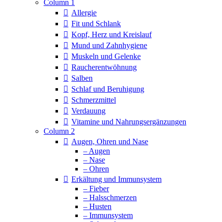
Column 1
Allergie
Fit und Schlank
Kopf, Herz und Kreislauf
Mund und Zahnhygiene
Muskeln und Gelenke
Raucherentwöhnung
Salben
Schlaf und Beruhigung
Schmerzmittel
Verdauung
Vitamine und Nahrungsergänzungen
Column 2
Augen, Ohren und Nase
– Augen
– Nase
– Ohren
Erkältung und Immunsystem
– Fieber
– Halsschmerzen
– Husten
– Immunsystem