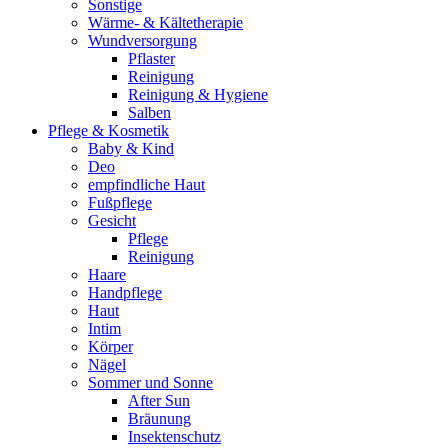
Sonstige
Wärme- & Kältetherapie
Wundversorgung
Pflaster
Reinigung
Reinigung & Hygiene
Salben
Pflege & Kosmetik
Baby & Kind
Deo
empfindliche Haut
Fußpflege
Gesicht
Pflege
Reinigung
Haare
Handpflege
Haut
Intim
Körper
Nägel
Sommer und Sonne
After Sun
Bräunung
Insektenschutz