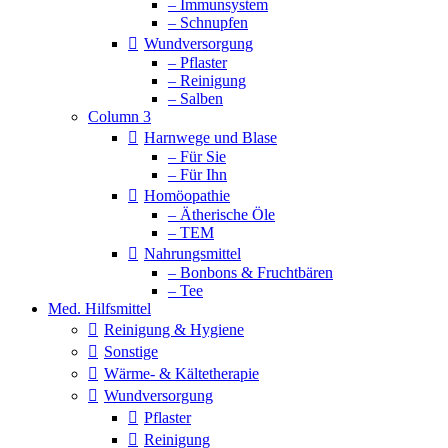
– Immunsystem
– Schnupfen
Wundversorgung
– Pflaster
– Reinigung
– Salben
Column 3
Harnwege und Blase
– Für Sie
– Für Ihn
Homöopathie
– Ätherische Öle
– TEM
Nahrungsmittel
– Bonbons & Fruchtbären
– Tee
Med. Hilfsmittel
Reinigung & Hygiene
Sonstige
Wärme- & Kältetherapie
Wundversorgung
Pflaster
Reinigung