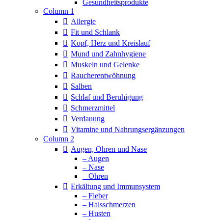
Column 1
Allergie
Fit und Schlank
Kopf, Herz und Kreislauf
Mund und Zahnhygiene
Muskeln und Gelenke
Raucherentwöhnung
Salben
Schlaf und Beruhigung
Schmerzmittel
Verdauung
Vitamine und Nahrungsergänzungen
Column 2
Augen, Ohren und Nase
– Augen
– Nase
– Ohren
Erkältung und Immunsystem
– Fieber
– Halsschmerzen
– Husten