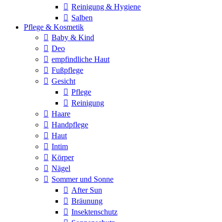
Reinigung & Hygiene
Salben
Pflege & Kosmetik
Baby & Kind
Deo
empfindliche Haut
Fußpflege
Gesicht
Pflege
Reinigung
Haare
Handpflege
Haut
Intim
Körper
Nägel
Sommer und Sonne
After Sun
Bräunung
Insektenschutz