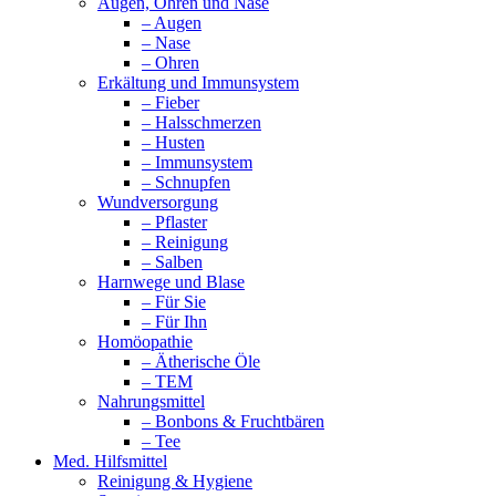
Augen, Ohren und Nase
– Augen
– Nase
– Ohren
Erkältung und Immunsystem
– Fieber
– Halsschmerzen
– Husten
– Immunsystem
– Schnupfen
Wundversorgung
– Pflaster
– Reinigung
– Salben
Harnwege und Blase
– Für Sie
– Für Ihn
Homöopathie
– Ätherische Öle
– TEM
Nahrungsmittel
– Bonbons & Fruchtbären
– Tee
Med. Hilfsmittel
Reinigung & Hygiene