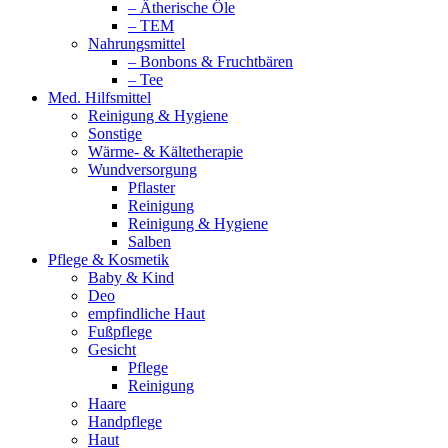
– Ätherische Öle
– TEM
Nahrungsmittel
– Bonbons & Fruchtbären
– Tee
Med. Hilfsmittel
Reinigung & Hygiene
Sonstige
Wärme- & Kältetherapie
Wundversorgung
Pflaster
Reinigung
Reinigung & Hygiene
Salben
Pflege & Kosmetik
Baby & Kind
Deo
empfindliche Haut
Fußpflege
Gesicht
Pflege
Reinigung
Haare
Handpflege
Haut