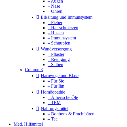
– Augen
– Nase
– Ohren
Erkältung und Immunsystem
– Fieber
– Halsschmerzen
– Husten
– Immunsystem
– Schnupfen
Wundversorgung
– Pflaster
– Reinigung
– Salben
Column 3
Harnwege und Blase
– Für Sie
– Für Ihn
Homöopathie
– Ätherische Öle
– TEM
Nahrungsmittel
– Bonbons & Fruchtbären
– Tee
Med. Hilfsmittel