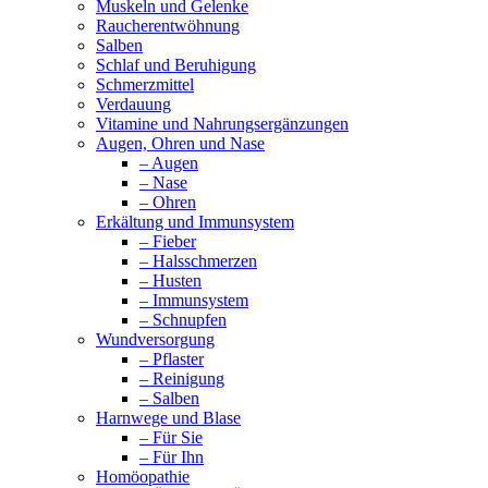
Muskeln und Gelenke
Raucherentwöhnung
Salben
Schlaf und Beruhigung
Schmerzmittel
Verdauung
Vitamine und Nahrungsergänzungen
Augen, Ohren und Nase
– Augen
– Nase
– Ohren
Erkältung und Immunsystem
– Fieber
– Halsschmerzen
– Husten
– Immunsystem
– Schnupfen
Wundversorgung
– Pflaster
– Reinigung
– Salben
Harnwege und Blase
– Für Sie
– Für Ihn
Homöopathie