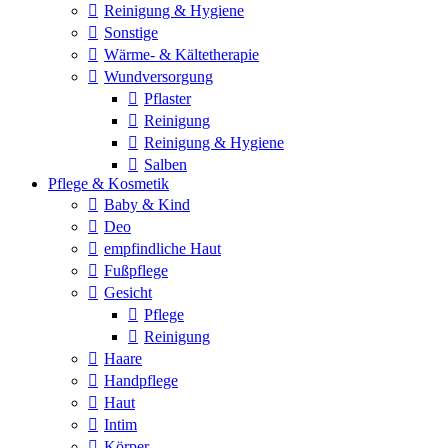
Reinigung & Hygiene
Sonstige
Wärme- & Kältetherapie
Wundversorgung
Pflaster
Reinigung
Reinigung & Hygiene
Salben
Pflege & Kosmetik
Baby & Kind
Deo
empfindliche Haut
Fußpflege
Gesicht
Pflege
Reinigung
Haare
Handpflege
Haut
Intim
Körper