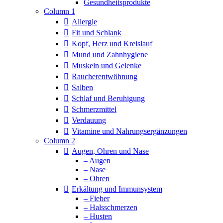
Column 1
Allergie
Fit und Schlank
Kopf, Herz und Kreislauf
Mund und Zahnhygiene
Muskeln und Gelenke
Raucherentwöhnung
Salben
Schlaf und Beruhigung
Schmerzmittel
Verdauung
Vitamine und Nahrungsergänzungen
Column 2
Augen, Ohren und Nase
– Augen
– Nase
– Ohren
Erkältung und Immunsystem
– Fieber
– Halsschmerzen
– Husten