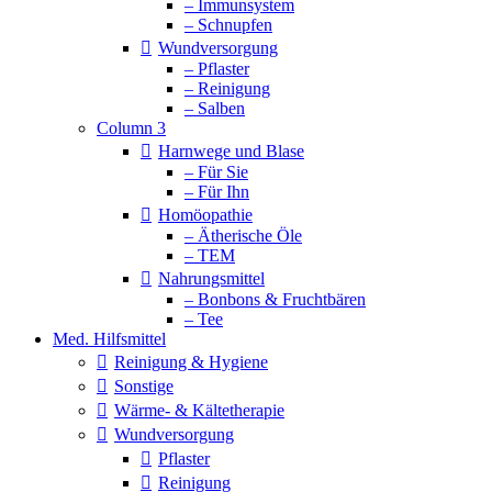
– Immunsystem
– Schnupfen
Wundversorgung
– Pflaster
– Reinigung
– Salben
Column 3
Harnwege und Blase
– Für Sie
– Für Ihn
Homöopathie
– Ätherische Öle
– TEM
Nahrungsmittel
– Bonbons & Fruchtbären
– Tee
Med. Hilfsmittel
Reinigung & Hygiene
Sonstige
Wärme- & Kältetherapie
Wundversorgung
Pflaster
Reinigung