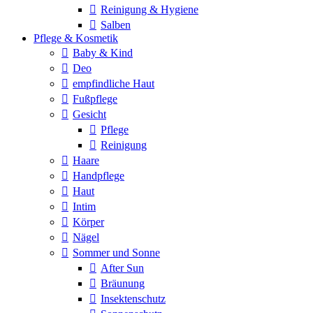
Reinigung & Hygiene
Salben
Pflege & Kosmetik
Baby & Kind
Deo
empfindliche Haut
Fußpflege
Gesicht
Pflege
Reinigung
Haare
Handpflege
Haut
Intim
Körper
Nägel
Sommer und Sonne
After Sun
Bräunung
Insektenschutz