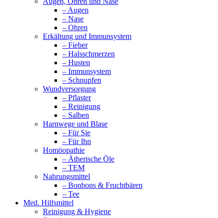
Augen, Ohren und Nase
– Augen
– Nase
– Ohren
Erkältung und Immunsystem
– Fieber
– Halsschmerzen
– Husten
– Immunsystem
– Schnupfen
Wundversorgung
– Pflaster
– Reinigung
– Salben
Harnwege und Blase
– Für Sie
– Für Ihn
Homöopathie
– Ätherische Öle
– TEM
Nahrungsmittel
– Bonbons & Fruchtbären
– Tee
Med. Hilfsmittel
Reinigung & Hygiene