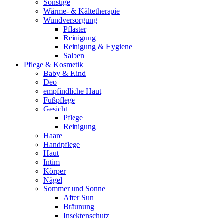
Sonstige
Wärme- & Kältetherapie
Wundversorgung
Pflaster
Reinigung
Reinigung & Hygiene
Salben
Pflege & Kosmetik
Baby & Kind
Deo
empfindliche Haut
Fußpflege
Gesicht
Pflege
Reinigung
Haare
Handpflege
Haut
Intim
Körper
Nägel
Sommer und Sonne
After Sun
Bräunung
Insektenschutz