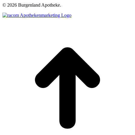
©
2026 Burgenland Apotheke.
t
T