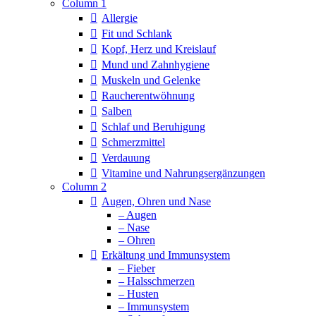
Column 1
Allergie
Fit und Schlank
Kopf, Herz und Kreislauf
Mund und Zahnhygiene
Muskeln und Gelenke
Raucherentwöhnung
Salben
Schlaf und Beruhigung
Schmerzmittel
Verdauung
Vitamine und Nahrungsergänzungen
Column 2
Augen, Ohren und Nase
– Augen
– Nase
– Ohren
Erkältung und Immunsystem
– Fieber
– Halsschmerzen
– Husten
– Immunsystem