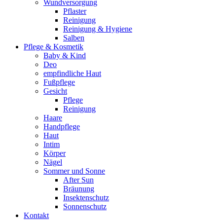
Wundversorgung
Pflaster
Reinigung
Reinigung & Hygiene
Salben
Pflege & Kosmetik
Baby & Kind
Deo
empfindliche Haut
Fußpflege
Gesicht
Pflege
Reinigung
Haare
Handpflege
Haut
Intim
Körper
Nägel
Sommer und Sonne
After Sun
Bräunung
Insektenschutz
Sonnenschutz
Kontakt