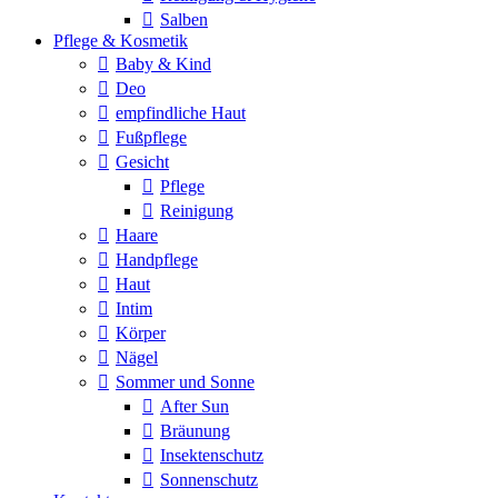
Salben
Pflege & Kosmetik
Baby & Kind
Deo
empfindliche Haut
Fußpflege
Gesicht
Pflege
Reinigung
Haare
Handpflege
Haut
Intim
Körper
Nägel
Sommer und Sonne
After Sun
Bräunung
Insektenschutz
Sonnenschutz