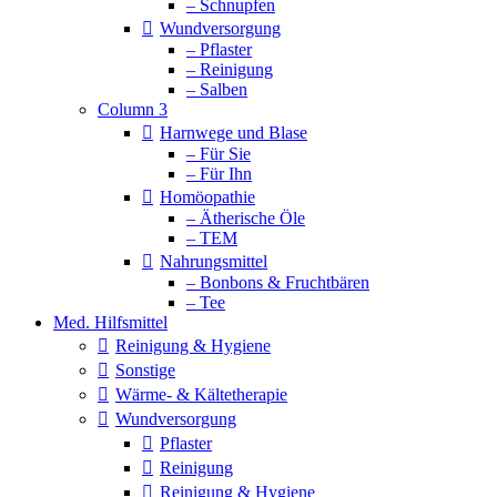
– Schnupfen
Wundversorgung
– Pflaster
– Reinigung
– Salben
Column 3
Harnwege und Blase
– Für Sie
– Für Ihn
Homöopathie
– Ätherische Öle
– TEM
Nahrungsmittel
– Bonbons & Fruchtbären
– Tee
Med. Hilfsmittel
Reinigung & Hygiene
Sonstige
Wärme- & Kältetherapie
Wundversorgung
Pflaster
Reinigung
Reinigung & Hygiene