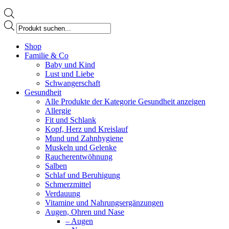
Products
search
Facebook
Shop
page
Familie & Co
opens
Baby und Kind
in
Lust und Liebe
new
Schwangerschaft
window
Gesundheit
Alle Produkte der Kategorie Gesundheit anzeigen
Allergie
Fit und Schlank
Kopf, Herz und Kreislauf
Mund und Zahnhygiene
Muskeln und Gelenke
Raucherentwöhnung
Salben
Schlaf und Beruhigung
Schmerzmittel
Verdauung
Vitamine und Nahrungsergänzungen
Augen, Ohren und Nase
– Augen