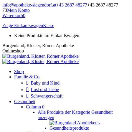
Zum
info@apotheke-siegendorf.at
+43 2687 48277
+43 2687 48277
Inhalt
73
Mein Konto
springen
Warenkorb
0
Zeige Einkaufswagen
Kasse
Keine Produkte im Einkaufswagen.
Burgenland, Kloster, Römer Apotheke
Onlineshop
Shop
Familie & Co
Baby und Kind
Lust und Liebe
Schwangerschaft
Gesundheit
Column 0
Alle Produkte der Kategorie Gesundheit
anzeigen