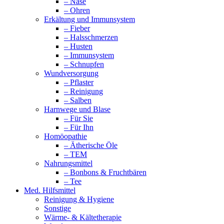
– Nase
– Ohren
Erkältung und Immunsystem
– Fieber
– Halsschmerzen
– Husten
– Immunsystem
– Schnupfen
Wundversorgung
– Pflaster
– Reinigung
– Salben
Harnwege und Blase
– Für Sie
– Für Ihn
Homöopathie
– Ätherische Öle
– TEM
Nahrungsmittel
– Bonbons & Fruchtbären
– Tee
Med. Hilfsmittel
Reinigung & Hygiene
Sonstige
Wärme- & Kältetherapie