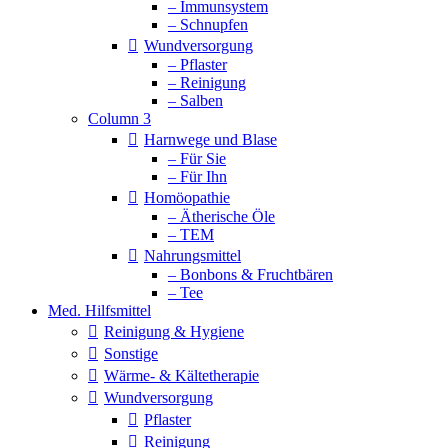
– Immunsystem
– Schnupfen
Wundversorgung
– Pflaster
– Reinigung
– Salben
Column 3
Harnwege und Blase
– Für Sie
– Für Ihn
Homöopathie
– Ätherische Öle
– TEM
Nahrungsmittel
– Bonbons & Fruchtbären
– Tee
Med. Hilfsmittel
Reinigung & Hygiene
Sonstige
Wärme- & Kältetherapie
Wundversorgung
Pflaster
Reinigung