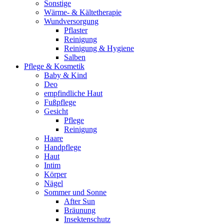
Sonstige
Wärme- & Kältetherapie
Wundversorgung
Pflaster
Reinigung
Reinigung & Hygiene
Salben
Pflege & Kosmetik
Baby & Kind
Deo
empfindliche Haut
Fußpflege
Gesicht
Pflege
Reinigung
Haare
Handpflege
Haut
Intim
Körper
Nägel
Sommer und Sonne
After Sun
Bräunung
Insektenschutz