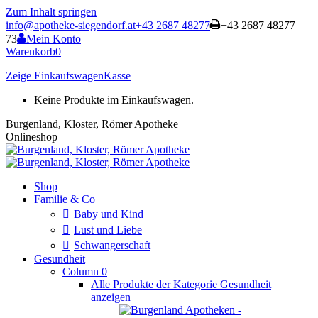
Zum Inhalt springen
info@apotheke-siegendorf.at
+43 2687 48277
+43 2687 48277
73
Mein Konto
Warenkorb
0
Zeige Einkaufswagen
Kasse
Keine Produkte im Einkaufswagen.
Burgenland, Kloster, Römer Apotheke
Onlineshop
Shop
Familie & Co
Baby und Kind
Lust und Liebe
Schwangerschaft
Gesundheit
Column 0
Alle Produkte der Kategorie Gesundheit
anzeigen