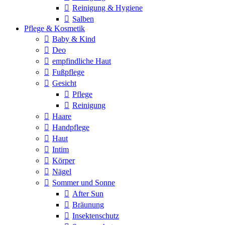
Reinigung & Hygiene
Salben
Pflege & Kosmetik
Baby & Kind
Deo
empfindliche Haut
Fußpflege
Gesicht
Pflege
Reinigung
Haare
Handpflege
Haut
Intim
Körper
Nägel
Sommer und Sonne
After Sun
Bräunung
Insektenschutz