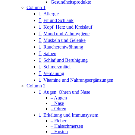
Column 1
Allergie
Fit und Schlank
Kopf, Herz und Kreislauf
Mund und Zahnhygiene
Muskeln und Gelenke
Raucherentwöhnung
Salben
Schlaf und Beruhigung
Schmerzmittel
Verdauung
Vitamine und Nahrungsergänzungen
Column 2
Augen, Ohren und Nase
– Augen
– Nase
– Ohren
Erkältung und Immunsystem
– Fieber
– Halsschmerzen
– Husten