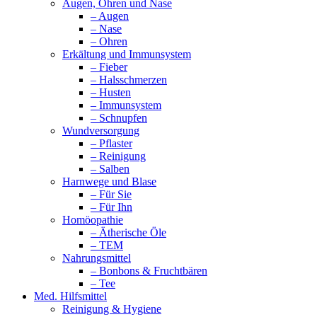
Augen, Ohren und Nase
– Augen
– Nase
– Ohren
Erkältung und Immunsystem
– Fieber
– Halsschmerzen
– Husten
– Immunsystem
– Schnupfen
Wundversorgung
– Pflaster
– Reinigung
– Salben
Harnwege und Blase
– Für Sie
– Für Ihn
Homöopathie
– Ätherische Öle
– TEM
Nahrungsmittel
– Bonbons & Fruchtbären
– Tee
Med. Hilfsmittel
Reinigung & Hygiene