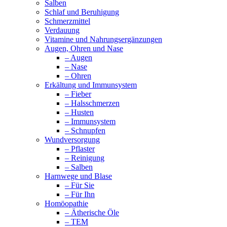
Salben
Schlaf und Beruhigung
Schmerzmittel
Verdauung
Vitamine und Nahrungsergänzungen
Augen, Ohren und Nase
– Augen
– Nase
– Ohren
Erkältung und Immunsystem
– Fieber
– Halsschmerzen
– Husten
– Immunsystem
– Schnupfen
Wundversorgung
– Pflaster
– Reinigung
– Salben
Harnwege und Blase
– Für Sie
– Für Ihn
Homöopathie
– Ätherische Öle
– TEM