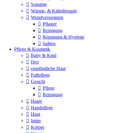
Sonstige
Wärme- & Kältetherapie
Wundversorgung
Pflaster
Reinigung
Reinigung & Hygiene
Salben
Pflege & Kosmetik
Baby & Kind
Deo
empfindliche Haut
Fußpflege
Gesicht
Pflege
Reinigung
Haare
Handpflege
Haut
Intim
Körper