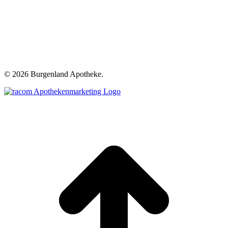
©
2026 Burgenland Apotheke.
t
T