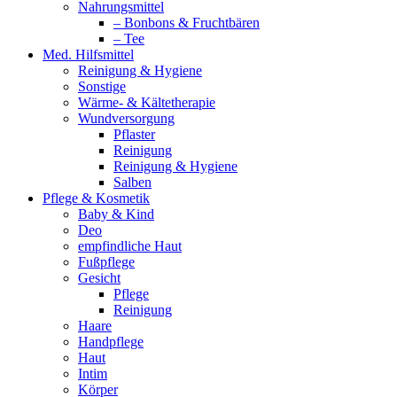
Nahrungsmittel
– Bonbons & Fruchtbären
– Tee
Med. Hilfsmittel
Reinigung & Hygiene
Sonstige
Wärme- & Kältetherapie
Wundversorgung
Pflaster
Reinigung
Reinigung & Hygiene
Salben
Pflege & Kosmetik
Baby & Kind
Deo
empfindliche Haut
Fußpflege
Gesicht
Pflege
Reinigung
Haare
Handpflege
Haut
Intim
Körper