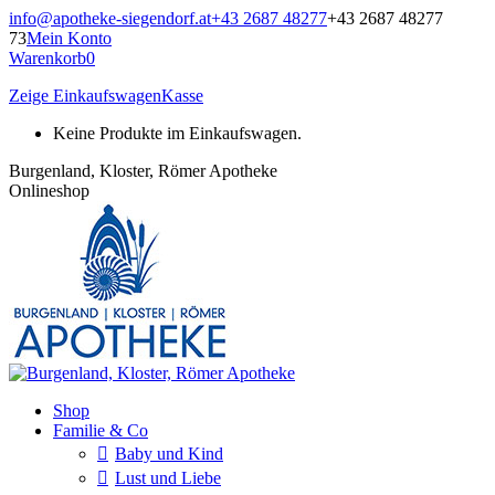
Zum
info@apotheke-siegendorf.at
+43 2687 48277
+43 2687 48277
Inhalt
73
Mein Konto
springen
Warenkorb
0
Zeige Einkaufswagen
Kasse
Keine Produkte im Einkaufswagen.
Burgenland, Kloster, Römer Apotheke
Onlineshop
Shop
Familie & Co
Baby und Kind
Lust und Liebe