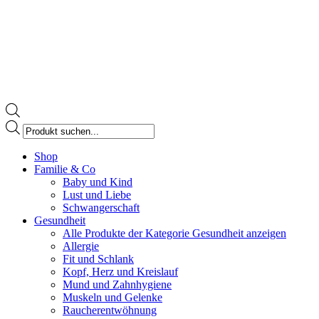
Products
search
Facebook
Shop
page
Familie & Co
opens
Baby und Kind
in
Lust und Liebe
new
Schwangerschaft
window
Gesundheit
Alle Produkte der Kategorie Gesundheit anzeigen
Allergie
Fit und Schlank
Kopf, Herz und Kreislauf
Mund und Zahnhygiene
Muskeln und Gelenke
Raucherentwöhnung