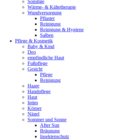
Sonstige
Wärme- & Kältetherapie
Wundversorgung
Pflaster
Reinigung
Reinigung & Hygiene
Salben
Pflege & Kosmetik
Baby & Kind
Deo
empfindliche Haut
Fußpflege
Gesicht
Pflege
Reinigung
Haare
Handpflege
Haut
Intim
Körper
Nägel
Sommer und Sonne
After Sun
Bräunung
Insektenschutz