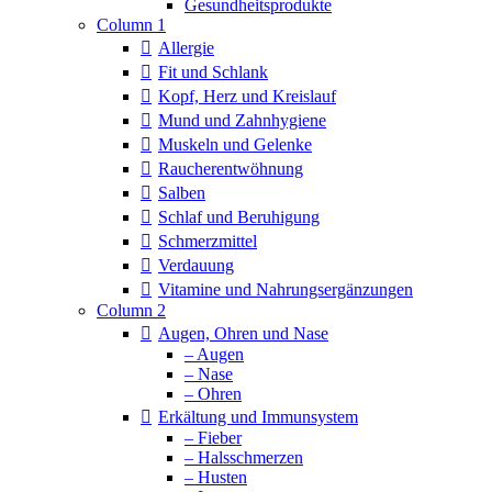
Column 1
Allergie
Fit und Schlank
Kopf, Herz und Kreislauf
Mund und Zahnhygiene
Muskeln und Gelenke
Raucherentwöhnung
Salben
Schlaf und Beruhigung
Schmerzmittel
Verdauung
Vitamine und Nahrungsergänzungen
Column 2
Augen, Ohren und Nase
– Augen
– Nase
– Ohren
Erkältung und Immunsystem
– Fieber
– Halsschmerzen
– Husten