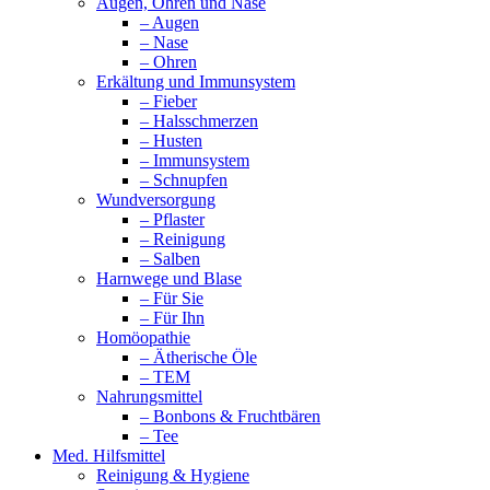
Augen, Ohren und Nase
– Augen
– Nase
– Ohren
Erkältung und Immunsystem
– Fieber
– Halsschmerzen
– Husten
– Immunsystem
– Schnupfen
Wundversorgung
– Pflaster
– Reinigung
– Salben
Harnwege und Blase
– Für Sie
– Für Ihn
Homöopathie
– Ätherische Öle
– TEM
Nahrungsmittel
– Bonbons & Fruchtbären
– Tee
Med. Hilfsmittel
Reinigung & Hygiene