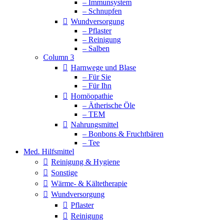
– Immunsystem
– Schnupfen
Wundversorgung
– Pflaster
– Reinigung
– Salben
Column 3
Harnwege und Blase
– Für Sie
– Für Ihn
Homöopathie
– Ätherische Öle
– TEM
Nahrungsmittel
– Bonbons & Fruchtbären
– Tee
Med. Hilfsmittel
Reinigung & Hygiene
Sonstige
Wärme- & Kältetherapie
Wundversorgung
Pflaster
Reinigung