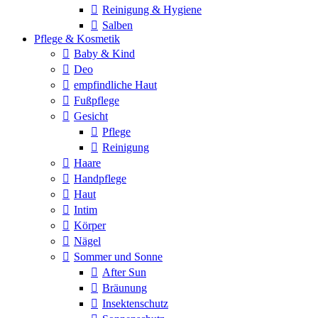
Reinigung & Hygiene
Salben
Pflege & Kosmetik
Baby & Kind
Deo
empfindliche Haut
Fußpflege
Gesicht
Pflege
Reinigung
Haare
Handpflege
Haut
Intim
Körper
Nägel
Sommer und Sonne
After Sun
Bräunung
Insektenschutz